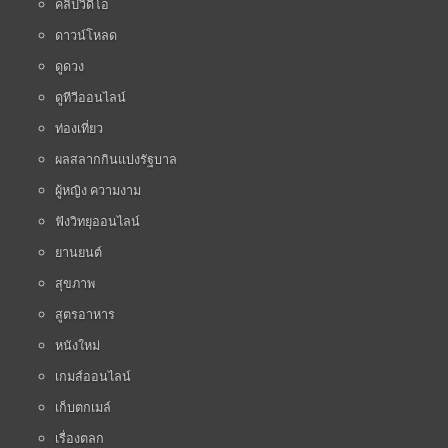
คลิปวิดีโอ
ดาวน์โหลด
ดูดวง
ดูทีวีออนไลน์
ท่องเที่ยว
ผลสลากกินแบ่งรัฐบาล
ผู้หญิง ความงาม
ฟังวิทยุออนไลน์
ยานยนต์
สุขภาพ
สูตรอาหาร
หนังใหม่
เกมส์ออนไลน์
เก็บตกเมล์
เรื่องตลก