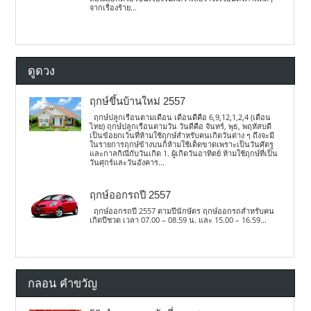
จากเรื่องร้าย...
ดูดวง
ฤกษ์ขึ้นบ้านใหม่ 2557
ฤกษ์ปลูกเรือนตามเดือน เดือนดีคือ 6,9,12,1,2,4 (เดือน
ไทย) ฤกษ์ปลูกเรือนตามวัน วันดีคือ จันทร์, พุธ, พฤหัสบดี
เป็นข้อยกเว้นที่ห้ามใช้ฤกษ์สำหรับคนเกิดวันต่าง ๆ ถึงจะมี
ในรายการฤกษ์ข้างบนก็ห้ามใช้เด็ดขาดเพราะเป็นวันศัตรู
และกาลกิณีกับวันเกิด 1. ผู้เกิดวันอาทิตย์ ห้ามใช้ฤกษ์ที่เป็น
วันศุกร์และวันอังคาร...
ฤกษ์ออกรถปี 2557
ฤกษ์ออกรถปี 2557 ตามปีนักษัตร ฤกษ์ออกรถสำหรับคน
เกิดปีชวด เวลา 07.00 – 08.59 น. และ 15.00 – 16.59...
กลอน คำขวัญ