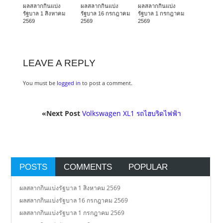
ผลสลากกินแบ่ง
ผลสลากกินแบ่ง
ผลสลากกินแบ่ง
รัฐบาล 1 สิงหาคม
รัฐบาล 16 กรกฎาคม
รัฐบาล 1 กรกฎาคม
2569
2569
2569
LEAVE A REPLY
You must be
logged in
to post a comment.
«Next Post
Volkswagen XL1 รถไฮบริดไฟฟ้า
POSTS
COMMENTS
POPULAR
ผลสลากกินแบ่งรัฐบาล 1 สิงหาคม 2569
ผลสลากกินแบ่งรัฐบาล 16 กรกฎาคม 2569
ผลสลากกินแบ่งรัฐบาล 1 กรกฎาคม 2569