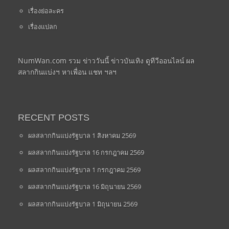
เรื่องย่อละคร
เรื่องแปลก
NumWan.com รวม ข่าววันนี้ ข่าวบันเทิง ดูทีวีออนไลน์ ผล
สลากกินแบ่งฯ หาเพื่อน แชท ฯลฯ
RECENT POSTS
ผลสลากกินแบ่งรัฐบาล 1 สิงหาคม 2569
ผลสลากกินแบ่งรัฐบาล 16 กรกฎาคม 2569
ผลสลากกินแบ่งรัฐบาล 1 กรกฎาคม 2569
ผลสลากกินแบ่งรัฐบาล 16 มิถุนายน 2569
ผลสลากกินแบ่งรัฐบาล 1 มิถุนายน 2569