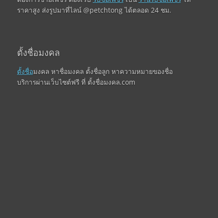
ราคาสูง ส่งรูปมาที่ไลน์ @petchtong ได้ตลอด 24 ชม.
ตั้งชื่อมงคล
ตั้งชื่อ
มงคล หาชื่อมงคล ตั้งชื่อลูก หาความหมายของชื่อ
บริการผ่านเว็บไซต์ฟรี ที่ ตั้งชื่อมงคล.com