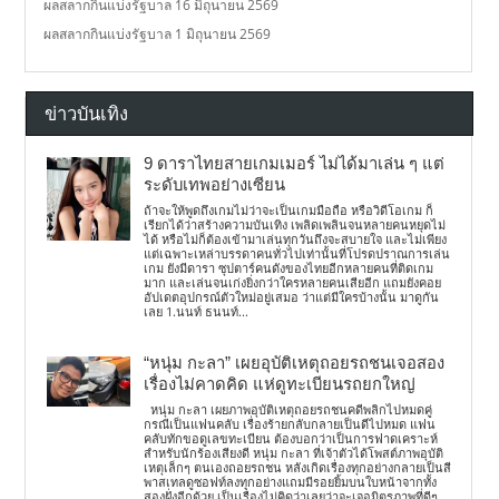
ผลสลากกินแบ่งรัฐบาล 16 มิถุนายน 2569
ผลสลากกินแบ่งรัฐบาล 1 มิถุนายน 2569
ข่าวบันเทิง
9 ดาราไทยสายเกมเมอร์ ไม่ได้มาเล่น ๆ แต่
ระดับเทพอย่างเซียน
ถ้าจะให้พูดถึงเกมไม่ว่าจะเป็นเกมมือถือ หรือวิดีโอเกม ก็
เรียกได้ว่าสร้างความบันเทิง เพลิดเพลินจนหลายคนหยุดไม่
ได้ หรือไม่ก็ต้องเข้ามาเล่นทุกวันถึงจะสบายใจ และไม่เพียง
แต่เฉพาะเหล่าบรรดาคนทั่วไปเท่านั้นที่โปรดปราณการเล่น
เกม ยังมีดารา ซุปตาร์คนดังของไทยอีกหลายคนที่ติดเกม
มาก และเล่นจนเก่งยิ่งกว่าใครหลายคนเสียอีก แถมยังคอย
อัปเดตอุปกรณ์ตัวใหม่อยู่เสมอ ว่าแต่มีใครบ้างนั้น มาดูกัน
เลย 1.นนท์ ธนนท์...
“หนุ่ม กะลา” เผยอุบัติเหตุถอยรถชนเจอสอง
เรื่องไม่คาดคิด แห่ดูทะเบียนรถยกใหญ่
หนุ่ม กะลา เผยภาพอุบัติเหตุถอยรถชนคดีพลิกไปหมดคู่
กรณีเป็นแฟนคลับ เรื่องร้ายกลับกลายเป็นดีไปหมด แฟน
คลับทักขอดูเลขทะเบียน ต้องบอกว่าเป็นการฟาดเคราะห์
สำหรับนักร้องเสียงดี หนุ่ม กะลา ที่เจ้าตัวได้โพสต์ภาพอุบัติ
เหตุเล็กๆ ตนเองถอยรถชน หลังเกิดเรื่องทุกอย่างกลายเป็นสี
พาสเทลดูซอฟท์ลงทุกอย่างแถมมีรอยยิ้มบนใบหน้าจากทั้ง
สองฝั่งอีกด้วย เป็นเรื่องไม่คิดว่าเลยว่าจะเจอมิตรภาพที่ดีๆ