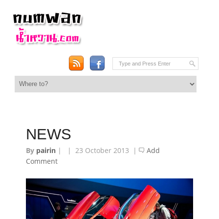
NEWS
By
pairin
|
|
23 October 2013
|
Add
Comment