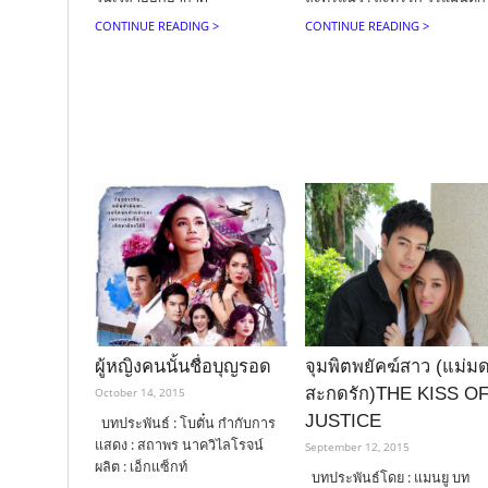
CONTINUE READING >
CONTINUE READING >
ผู้หญิงคนนั้นชื่อบุญรอด
จุมพิตพยัคฆ์สาว (แม่ม
สะกดรัก)THE KISS O
October 14, 2015
JUSTICE
บทประพันธ์ : โบตั๋น กำกับการ
แสดง : สถาพร นาควิไลโรจน์
September 12, 2015
ผลิต : เอ็กแซ็กท์
บทประพันธ์โดย : แมนยู บท