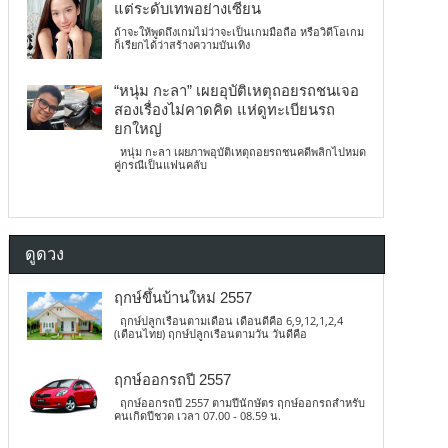
แต่ระดับเทพอย่างเซียน
ถ้าจะให้พูดถึงเกมไม่ว่าจะเป็นเกมมือถือ หรือวิดีโอเกม
ก็เรียกได้ว่าสร้างความบันเทิง
“หนุ่ม กะลา” เผยอุบัติเหตุถอยรถชนเจอ
สองเรื่องไม่คาดคิด แห่ดูทะเบียนรถ
ยกใหญ่
หนุ่ม กะลา เผยภาพอุบัติเหตุถอยรถชนคดีพลิกไปหมด
คู่กรณีเป็นแฟนคลับ
ดูดวง
ฤกษ์ขึ้นบ้านใหม่ 2557
ฤกษ์ปลูกเรือนตามเดือน เดือนดีคือ 6,9,12,1,2,4
(เดือนไทย) ฤกษ์ปลูกเรือนตามวัน วันดีคือ
ฤกษ์ออกรถปี 2557
ฤกษ์ออกรถปี 2557 ตามปีนักษัตร ฤกษ์ออกรถสำหรับ
คนเกิดปีชวด เวลา 07.00 - 08.59 น.