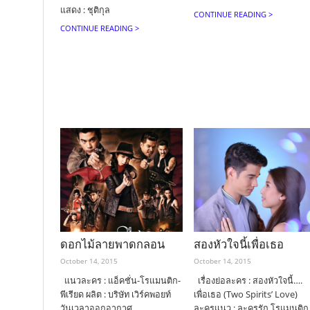
แสดง : ชุติกุล
CONTINUE READING >
CONTINUE READING >
ดอกไม้ลายพาดกลอน
สองหัวใจนี้เพื่อเธอ
October 14, 2015
October 14, 2015
แนวละคร : แอ็คชั่น-โรแมนติก-
เรื่องย่อละคร : สองหัวใจนี้….
พีเรียด ผลิต : บริษัท เวิร์คพอยท์
เพื่อเธอ (Two Spirits’ Love)
วันเวลาออกอากาศ
ละครแนว : ละครรัก โรแมนติก