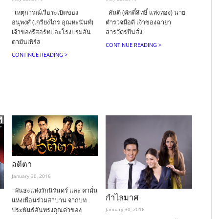
เหตุการณ์เรือระเบิดของ
สันติ (ศักดิ์สิทธิ์ แท่งทอง) นาย
อนุพงศ์ (เกรียงไกร อุณหะนันท์)
ตำรวจมือดี เจ้าของฉายา
เจ้าของรีสอร์ทและโรงแรมอัน
สารวัตรปืนสั่ง
ดามันเพิร์ล
CONTINUE READING >
CONTINUE READING >
อตีตา
January 30, 2016
พันธะแห่งรักนิรันดร์ และ คามั่น
กำไลมาศ
แห่งเพื่อนร่วมสาบาน จากบท
ประพันธ์อันทรงคุณค่าของ
January 30, 2016