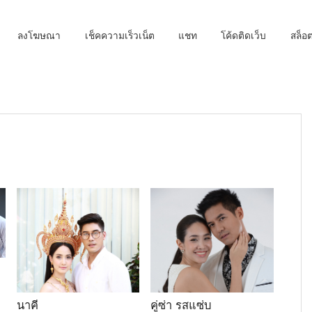
ลงโฆษณา
เช็คความเร็วเน็ต
แชท
โค้ดติดเว็บ
สล็
นาคี
คู่ซ่า รสแซ่บ