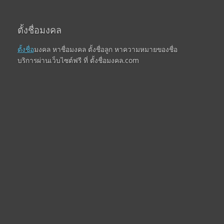
ตั้งชื่อมงคล
ตั้งชื่อ
มงคล หาชื่อมงคล ตั้งชื่อลูก หาความหมายของชื่อ
บริการผ่านเว็บไซต์ฟรี ที่ ตั้งชื่อมงคล.com