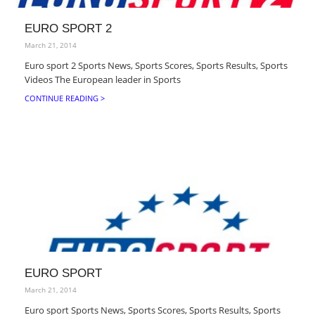
EURO SPORT 2
March 21, 2014
Euro sport 2 Sports News, Sports Scores, Sports Results, Sports
Videos The European leader in Sports
CONTINUE READING >
EURO SPORT
March 21, 2014
Euro sport Sports News, Sports Scores, Sports Results, Sports