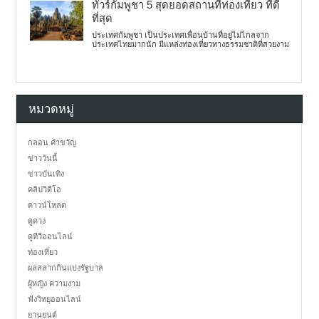
ทัวร์กัมพูชา 5 สุดยอดสถานที่ท่องเที่ยว ที่ดี
ที่สุด
ประเทศกัมพูชา เป็นประเทศเพื่อนบ้านที่อยู่ไม่ไกลจาก
ประเทศไทยมากนัก มีแหล่งท่องเที่ยวทางธรรมชาติที่สวยงาม
หมวดหมู่
กลอน คำขวัญ
ข่าววันนี้
ข่าวบันเทิง
คลิปวิดีโอ
ดาวน์โหลด
ดูดวง
ดูทีวีออนไลน์
ท่องเที่ยว
ผลสลากกินแบ่งรัฐบาล
ผู้หญิง ความงาม
ฟังวิทยุออนไลน์
ยานยนต์