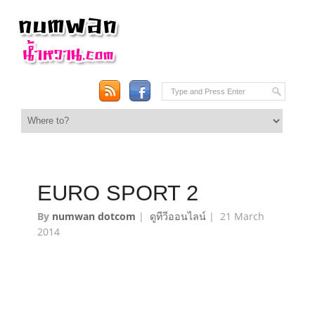
EURO SPORT 2
By
numwan dotcom
|
ดูทีวีออนไลน์
|
21 March
2014