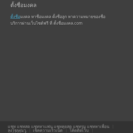
ตั้งชื่อมงคล
ตั้งชื่อ
มงคล หาชื่อมงคล ตั้งชื่อลูก หาความหมายของชื่อ
บริการผ่านเว็บไซต์ฟรี ที่ ตั้งชื่อมงคล.com
แชท แชทสด แชทหาแฟน แชทคุยสด แชทรูม แชทหาเพื่อน
ลงโฆษณา
เช็คความเร็วเน็ต
โค้ดติดเว็บ