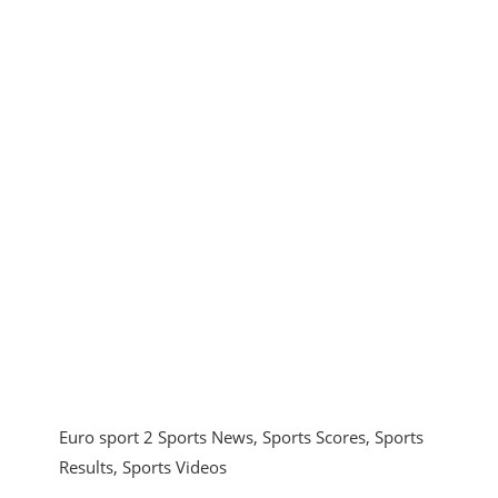
Euro sport 2 Sports News, Sports Scores, Sports
Results, Sports Videos