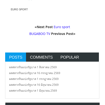
EURO SPORT
«Next Post
Euro sport
BUGABOO TV
Previous Post»
POSTS
COMMENTS
POPULAR
ผลสลากกินแบ่งรัฐบาล 1 สิงหาคม 2569
ผลสลากกินแบ่งรัฐบาล 16 กรกฎาคม 2569
ผลสลากกินแบ่งรัฐบาล 1 กรกฎาคม 2569
ผลสลากกินแบ่งรัฐบาล 16 มิถุนายน 2569
ผลสลากกินแบ่งรัฐบาล 1 มิถุนายน 2569