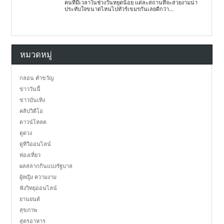
คนที่มีเวลาในช่วงวันหยุดน้อย แต่ละสถานที่จะสวยงามน่า
ประทับใจขนาดไหนไปทัวร์เขมรกันเลยดีกว่า...
หมวดหมู่
กลอน คำขวัญ
ข่าววันนี้
ข่าวบันเทิง
คลิปวิดีโอ
ดาวน์โหลด
ดูดวง
ดูทีวีออนไลน์
ท่องเที่ยว
ผลสลากกินแบ่งรัฐบาล
ผู้หญิง ความงาม
ฟังวิทยุออนไลน์
ยานยนต์
สุขภาพ
สูตรอาหาร