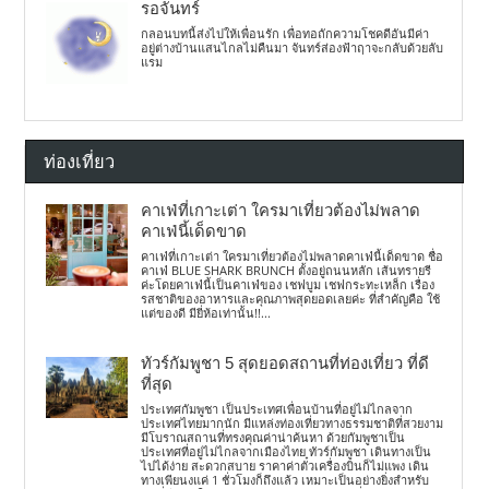
รอจันทร์
กลอนบทนี้ส่งไปให้เพื่อนรัก เพื่อทอถักความโชคดีอันมีค่า
อยู่ต่างบ้านแสนไกลไม่คืนมา จันทร์ส่องฟ้าฤาจะกลับด้วยลับ
แรม
ท่องเที่ยว
คาเฟ่ที่เกาะเต่า ใครมาเที่ยวต้องไม่พลาด
คาเฟ่นี้เด็ดขาด
คาเฟ่ที่เกาะเต่า ใครมาเที่ยวต้องไม่พลาดคาเฟ่นี้เด็ดขาด ชื่อ
คาเฟ่ BLUE SHARK BRUNCH ตั้งอยู่ถนนหลัก เส้นทรายรี
ค่ะโดยคาเฟ่นี้เป็นคาเฟ่ของ เชฟบูม เชฟกระทะเหล็ก เรื่อง
รสชาติของอาหารและคุณภาพสุดยอดเลยค่ะ ที่สำคัญคือ ใช้
แต่ของดี มียี่ห้อเท่านั้น!!...
ทัวร์กัมพูชา 5 สุดยอดสถานที่ท่องเที่ยว ที่ดี
ที่สุด
ประเทศกัมพูชา เป็นประเทศเพื่อนบ้านที่อยู่ไม่ไกลจาก
ประเทศไทยมากนัก มีแหล่งท่องเที่ยวทางธรรมชาติที่สวยงาม
มีโบราณสถานที่ทรงคุณค่าน่าค้นหา ด้วยกัมพูชาเป็น
ประเทศที่อยู่ไม่ไกลจากเมืองไทย ทัวร์กัมพูชา เดินทางเป็น
ไปได้ง่าย สะดวกสบาย ราคาค่าตั๋วเครื่องบินก็ไม่แพง เดิน
ทางเพียนงแค่ 1 ชั่วโมงก็ถึงแล้ว เหมาะเป็นอย่างยิ่งสำหรับ