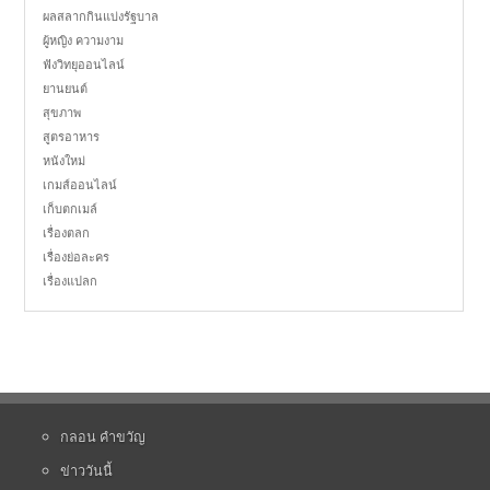
ผลสลากกินแบ่งรัฐบาล
ผู้หญิง ความงาม
ฟังวิทยุออนไลน์
ยานยนต์
สุขภาพ
สูตรอาหาร
หนังใหม่
เกมส์ออนไลน์
เก็บตกเมล์
เรื่องตลก
เรื่องย่อละคร
เรื่องแปลก
กลอน คำขวัญ
ข่าววันนี้