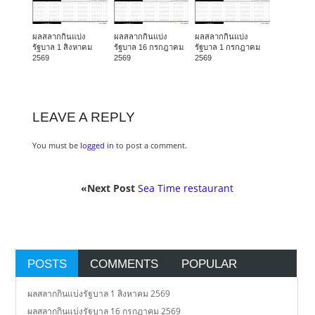
ผลสลากกินแบ่ง
ผลสลากกินแบ่ง
ผลสลากกินแบ่ง
รัฐบาล 1 สิงหาคม
รัฐบาล 16 กรกฎาคม
รัฐบาล 1 กรกฎาคม
2569
2569
2569
LEAVE A REPLY
You must be
logged in
to post a comment.
«Next Post
Sea Time restaurant
POSTS
COMMENTS
POPULAR
ผลสลากกินแบ่งรัฐบาล 1 สิงหาคม 2569
ผลสลากกินแบ่งรัฐบาล 16 กรกฎาคม 2569