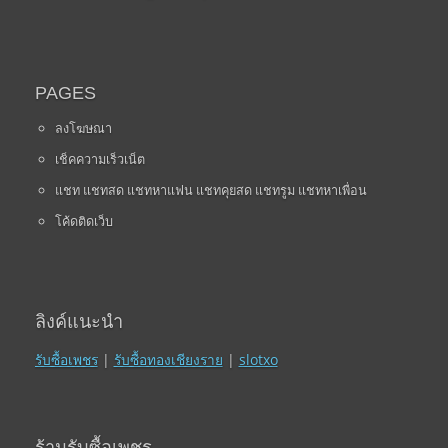
PAGES
ลงโฆษณา
เช็คความเร็วเน็ต
แชท แชทสด แชทหาแฟน แชทคุยสด แชทรูม แชทหาเพื่อน
โค้ดติดเว็บ
ลิงค์แนะนำ
รับซื้อเพชร
|
รับซื้อทองเชียงราย
|
slotxo