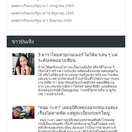
ผลสลากกินแบ่งรัฐบาล 1 กรกฎาคม 2569
ผลสลากกินแบ่งรัฐบาล 16 มิถุนายน 2569
ผลสลากกินแบ่งรัฐบาล 1 มิถุนายน 2569
ข่าวบันเทิง
9 ดาราไทยสายเกมเมอร์ ไม่ได้มาเล่น ๆ แต่
ระดับเทพอย่างเซียน
ถ้าจะให้พูดถึงเกมไม่ว่าจะเป็นเกมมือถือ หรือวิดีโอเกม ก็
เรียกได้ว่าสร้างความบันเทิง เพลิดเพลินจนหลายคนหยุดไม่
ได้ หรือไม่ก็ต้องเข้ามาเล่นทุกวันถึงจะสบายใจ และไม่เพียง
แต่เฉพาะเหล่าบรรดาคนทั่วไปเท่านั้นที่โปรดปราณการเล่น
เกม ยังมีดารา ซุปตาร์คนดังของไทยอีกหลายคนที่ติดเกม
มาก และเล่นจนเก่งยิ่งกว่าใครหลายคนเสียอีก แถมยังคอย
อัปเดตอุปกรณ์ตัวใหม่อยู่เสมอ ว่าแต่มีใครบ้างนั้น มาดูกัน
เลย 1.นนท์ ธนนท์...
“หนุ่ม กะลา” เผยอุบัติเหตุถอยรถชนเจอสอง
เรื่องไม่คาดคิด แห่ดูทะเบียนรถยกใหญ่
หนุ่ม กะลา เผยภาพอุบัติเหตุถอยรถชนคดีพลิกไปหมดคู่
กรณีเป็นแฟนคลับ เรื่องร้ายกลับกลายเป็นดีไปหมด แฟน
คลับทักขอดูเลขทะเบียน ต้องบอกว่าเป็นการฟาดเคราะห์
สำหรับนักร้องเสียงดี หนุ่ม กะลา ที่เจ้าตัวได้โพสต์ภาพอุบัติ