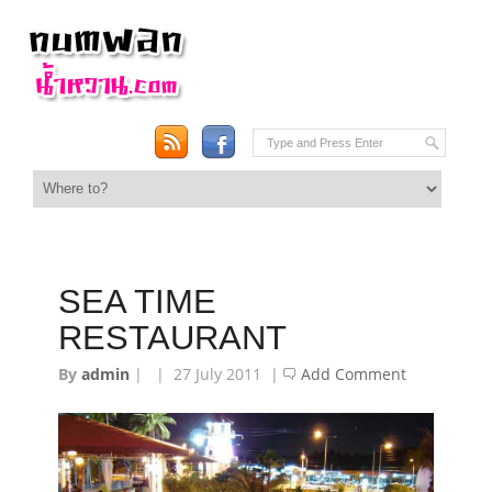
SEA TIME
RESTAURANT
By
admin
|
|
27 July 2011
|
Add Comment