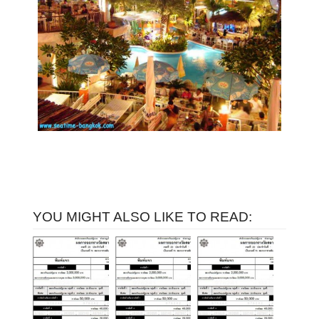
YOU MIGHT ALSO LIKE TO READ: