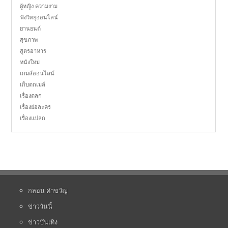
ผู้หญิง ความงาม
ฟังวิทยุออนไลน์
ยานยนต์
สุขภาพ
สูตรอาหาร
หนังใหม่
เกมส์ออนไลน์
เก็บตกเมล์
เรื่องตลก
เรื่องย่อละคร
เรื่องแปลก
กลอน คำขวัญ
ข่าววันนี้
ข่าวบันเทิง