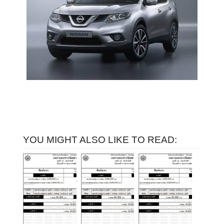
YOU MIGHT ALSO LIKE TO READ: