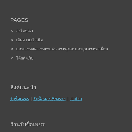
PAGES
ลงโฆษณา
เช็คความเร็วเน็ต
แชท แชทสด แชทหาแฟน แชทคุยสด แชทรูม แชทหาเพื่อน
โค้ดติดเว็บ
ลิงค์แนะนำ
รับซื้อเพชร
|
รับซื้อทองเชียงราย
|
slotxo
ร้านรับซื้อเพชร