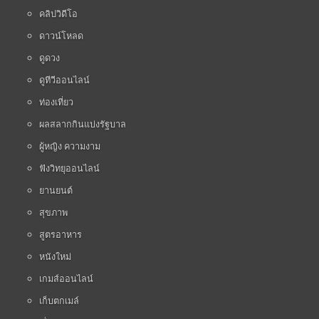
คลิปวิดีโอ
ดาวน์โหลด
ดูดวง
ดูทีวีออนไลน์
ท่องเที่ยว
ผลสลากกินแบ่งรัฐบาล
ผู้หญิง ความงาม
ฟังวิทยุออนไลน์
ยานยนต์
สุขภาพ
สูตรอาหาร
หนังใหม่
เกมส์ออนไลน์
เก็บตกเมล์