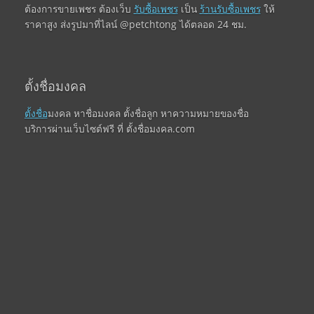
ต้องการขายเพชร ต้องเว็บ
รับซื้อเพชร
เป็น
ร้านรับซื้อเพชร
ให้
ราคาสูง ส่งรูปมาที่ไลน์ @petchtong ได้ตลอด 24 ชม.
ตั้งชื่อมงคล
ตั้งชื่อ
มงคล หาชื่อมงคล ตั้งชื่อลูก หาความหมายของชื่อ
บริการผ่านเว็บไซต์ฟรี ที่ ตั้งชื่อมงคล.com