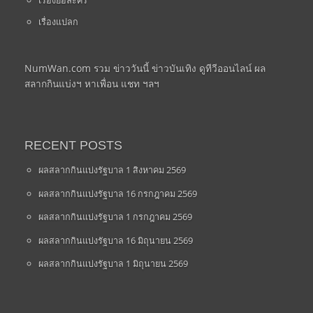
เรื่องแปลก
NumWan.com รวม ข่าววันนี้ ข่าวบันเทิง ดูทีวีออนไลน์ ผล
สลากกินแบ่งฯ หาเพื่อน แชท ฯลฯ
RECENT POSTS
ผลสลากกินแบ่งรัฐบาล 1 สิงหาคม 2569
ผลสลากกินแบ่งรัฐบาล 16 กรกฎาคม 2569
ผลสลากกินแบ่งรัฐบาล 1 กรกฎาคม 2569
ผลสลากกินแบ่งรัฐบาล 16 มิถุนายน 2569
ผลสลากกินแบ่งรัฐบาล 1 มิถุนายน 2569