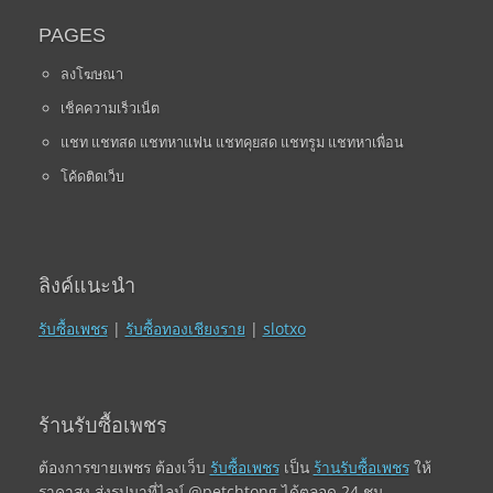
PAGES
ลงโฆษณา
เช็คความเร็วเน็ต
แชท แชทสด แชทหาแฟน แชทคุยสด แชทรูม แชทหาเพื่อน
โค้ดติดเว็บ
ลิงค์แนะนำ
รับซื้อเพชร
|
รับซื้อทองเชียงราย
|
slotxo
ร้านรับซื้อเพชร
ต้องการขายเพชร ต้องเว็บ
รับซื้อเพชร
เป็น
ร้านรับซื้อเพชร
ให้
ราคาสูง ส่งรูปมาที่ไลน์ @petchtong ได้ตลอด 24 ชม.