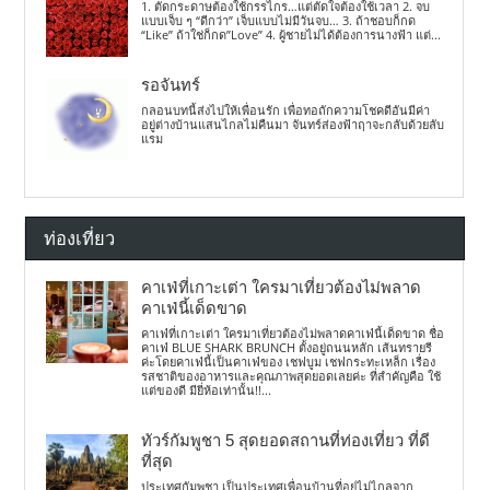
1. ตัดกระดาษต้องใช้กรรไกร…แต่ตัดใจต้องใช้เวลา 2. จบ
แบบเจ็บ ๆ “ดีกว่า” เจ็บแบบไม่มีวันจบ… 3. ถ้าชอบก็กด
“Like” ถ้าใช่ก็กด”Love” 4. ผู้ชายไม่ได้ต้องการนางฟ้า แต่...
รอจันทร์
กลอนบทนี้ส่งไปให้เพื่อนรัก เพื่อทอถักความโชคดีอันมีค่า
อยู่ต่างบ้านแสนไกลไม่คืนมา จันทร์ส่องฟ้าฤาจะกลับด้วยลับ
แรม
ท่องเที่ยว
คาเฟ่ที่เกาะเต่า ใครมาเที่ยวต้องไม่พลาด
คาเฟ่นี้เด็ดขาด
คาเฟ่ที่เกาะเต่า ใครมาเที่ยวต้องไม่พลาดคาเฟ่นี้เด็ดขาด ชื่อ
คาเฟ่ BLUE SHARK BRUNCH ตั้งอยู่ถนนหลัก เส้นทรายรี
ค่ะโดยคาเฟ่นี้เป็นคาเฟ่ของ เชฟบูม เชฟกระทะเหล็ก เรื่อง
รสชาติของอาหารและคุณภาพสุดยอดเลยค่ะ ที่สำคัญคือ ใช้
แต่ของดี มียี่ห้อเท่านั้น!!...
ทัวร์กัมพูชา 5 สุดยอดสถานที่ท่องเที่ยว ที่ดี
ที่สุด
ประเทศกัมพูชา เป็นประเทศเพื่อนบ้านที่อยู่ไม่ไกลจาก