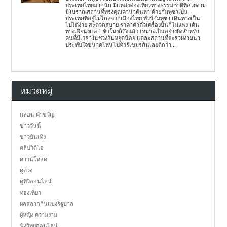
ประเทศไทยมากนัก มีแหล่งท่องเที่ยวทางธรรมชาติที่สวยงาม
มีโบราณสถานที่ทรงคุณค่าน่าค้นหา ด้วยกัมพูชาเป็น
ประเทศที่อยู่ไม่ไกลจากเมืองไทย ทัวร์กัมพูชา เดินทางเป็น
ไปได้ง่าย สะดวกสบาย ราคาค่าตั๋วเครื่องบินก็ไม่แพง เดิน
ทางเพียนงแค่ 1 ชั่วโมงก็ถึงแล้ว เหมาะเป็นอย่างยิ่งสำหรับ
คนที่มีเวลาในช่วงวันหยุดน้อย แต่ละสถานที่จะสวยงามน่า
ประทับใจขนาดไหนไปทัวร์เขมรกันเลยดีกว่า...
หมวดหมู่
กลอน คำขวัญ
ข่าววันนี้
ข่าวบันเทิง
คลิปวิดีโอ
ดาวน์โหลด
ดูดวง
ดูทีวีออนไลน์
ท่องเที่ยว
ผลสลากกินแบ่งรัฐบาล
ผู้หญิง ความงาม
ฟังวิทยุออนไลน์