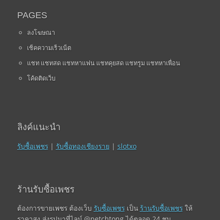
PAGES
ลงโฆษณา
เช็คความเร็วเน็ต
แชท แชทสด แชทหาแฟน แชทคุยสด แชทรูม แชทหาเพื่อน
โค้ดติดเว็บ
ลิงค์แนะนำ
รับซื้อเพชร
|
รับซื้อทองเชียงราย
|
slotxo
ร้านรับซื้อเพชร
ต้องการขายเพชร ต้องเว็บ
รับซื้อเพชร
เป็น
ร้านรับซื้อเพชร
ให้
ราคาสูง ส่งรูปมาที่ไลน์ @petchtong ได้ตลอด 24 ชม.