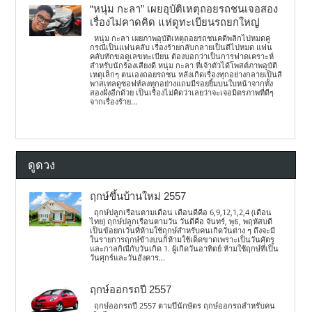
“หนุ่ม กะลา” เผยอุบัติเหตุถอยรถชนเจอสอง
เรื่องไม่คาดคิด แห่ดูทะเบียนรถยกใหญ่
หนุ่ม กะลา เผยภาพอุบัติเหตุถอยรถชนคดีพลิกไปหมดคู่
กรณีเป็นแฟนคลับ เรื่องร้ายกลับกลายเป็นดีไปหมด แฟน
คลับทักขอดูเลขทะเบียน ต้องบอกว่าเป็นการฟาดเคราะห์
สำหรับนักร้องเสียงดี หนุ่ม กะลา ที่เจ้าตัวได้โพสต์ภาพอุบัติ
เหตุเล็กๆ ตนเองถอยรถชน หลังเกิดเรื่องทุกอย่างกลายเป็นสี
พาสเทลดูซอฟท์ลงทุกอย่างแถมมีรอยยิ้มบนใบหน้าจากทั้ง
สองฝั่งอีกด้วย เป็นเรื่องไม่คิดว่าเลยว่าจะเจอมิตรภาพที่ดีๆ
จากเรื่องร้าย...
ดูดวง
ฤกษ์ขึ้นบ้านใหม่ 2557
ฤกษ์ปลูกเรือนตามเดือน เดือนดีคือ 6,9,12,1,2,4 (เดือน
ไทย) ฤกษ์ปลูกเรือนตามวัน วันดีคือ จันทร์, พุธ, พฤหัสบดี
เป็นข้อยกเว้นที่ห้ามใช้ฤกษ์สำหรับคนเกิดวันต่าง ๆ ถึงจะมี
ในรายการฤกษ์ข้างบนก็ห้ามใช้เด็ดขาดเพราะเป็นวันศัตรู
และกาลกิณีกับวันเกิด 1. ผู้เกิดวันอาทิตย์ ห้ามใช้ฤกษ์ที่เป็น
วันศุกร์และวันอังคาร...
ฤกษ์ออกรถปี 2557
ฤกษ์ออกรถปี 2557 ตามปีนักษัตร ฤกษ์ออกรถสำหรับคน