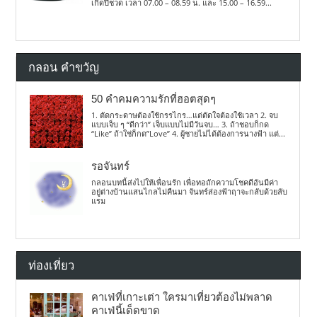
เกิดปีชวด เวลา 07.00 – 08.59 น. และ 15.00 – 16.59...
กลอน คำขวัญ
50 คำคมความรักที่ฮอตสุดๆ
1. ตัดกระดาษต้องใช้กรรไกร…แต่ตัดใจต้องใช้เวลา 2. จบ
แบบเจ็บ ๆ “ดีกว่า” เจ็บแบบไม่มีวันจบ… 3. ถ้าชอบก็กด
“Like” ถ้าใช่ก็กด”Love” 4. ผู้ชายไม่ได้ต้องการนางฟ้า แต่...
รอจันทร์
กลอนบทนี้ส่งไปให้เพื่อนรัก เพื่อทอถักความโชคดีอันมีค่า
อยู่ต่างบ้านแสนไกลไม่คืนมา จันทร์ส่องฟ้าฤาจะกลับด้วยลับ
แรม
ท่องเที่ยว
คาเฟ่ที่เกาะเต่า ใครมาเที่ยวต้องไม่พลาด
คาเฟ่นี้เด็ดขาด