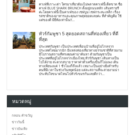
คาเฟ่ที่เกาะเต่า ใครมาเที่ยวต้องไม่พลาดคาเฟ่นี้เด็ดขาด ชื่อ
คาเฟ่ BLUE SHARK BRUNCH ตั้งอยู่ถนนหลัก เส้นทรายรี
ค่ะโดยคาเฟ่นี้เป็นคาเฟ่ของ เชฟบูม เชฟกระทะเหล็ก เรื่อง
รสชาติของอาหารและคุณภาพสุดยอดเลยค่ะ ที่สำคัญคือ ใช้
แต่ของดี มียี่ห้อเท่านั้น!!...
ทัวร์กัมพูชา 5 สุดยอดสถานที่ท่องเที่ยว ที่ดี
ที่สุด
ประเทศกัมพูชา เป็นประเทศเพื่อนบ้านที่อยู่ไม่ไกลจาก
ประเทศไทยมากนัก มีแหล่งท่องเที่ยวทางธรรมชาติที่สวยงาม
มีโบราณสถานที่ทรงคุณค่าน่าค้นหา ด้วยกัมพูชาเป็น
ประเทศที่อยู่ไม่ไกลจากเมืองไทย ทัวร์กัมพูชา เดินทางเป็น
ไปได้ง่าย สะดวกสบาย ราคาค่าตั๋วเครื่องบินก็ไม่แพง เดิน
ทางเพียนงแค่ 1 ชั่วโมงก็ถึงแล้ว เหมาะเป็นอย่างยิ่งสำหรับ
คนที่มีเวลาในช่วงวันหยุดน้อย แต่ละสถานที่จะสวยงามน่า
ประทับใจขนาดไหนไปทัวร์เขมรกันเลยดีกว่า...
หมวดหมู่
กลอน คำขวัญ
ข่าววันนี้
ข่าวบันเทิง