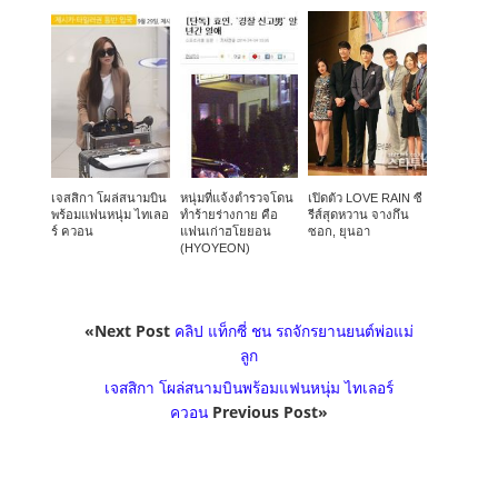
เจสสิกา โผล่สนามบิน
หนุ่มที่แจ้งตำรวจโดน
เปิดตัว LOVE RAIN ซี
พร้อมแฟนหนุ่ม ไทเลอ
ทำร้ายร่างกาย คือ
รีส์สุดหวาน จางกึน
ร์ ควอน
แฟนเก่าฮโยยอน
ซอก, ยุนอา
(HYOYEON)
«Next Post
คลิป แท็กซี่ ชน รถจักรยานยนต์พ่อแม่
ลูก
เจสสิกา โผล่สนามบินพร้อมแฟนหนุ่ม ไทเลอร์
ควอน
Previous Post»