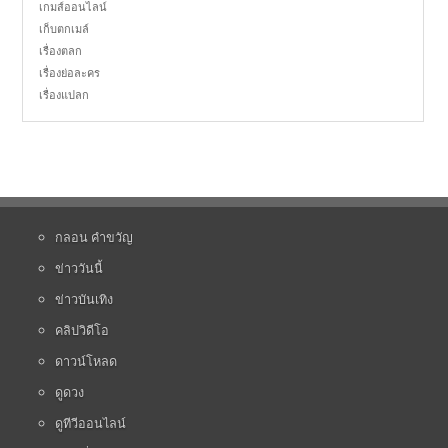
เกมส์ออนไลน์
เก็บตกเมล์
เรื่องตลก
เรื่องย่อละคร
เรื่องแปลก
กลอน คำขวัญ
ข่าววันนี้
ข่าวบันเทิง
คลิปวิดีโอ
ดาวน์โหลด
ดูดวง
ดูทีวีออนไลน์