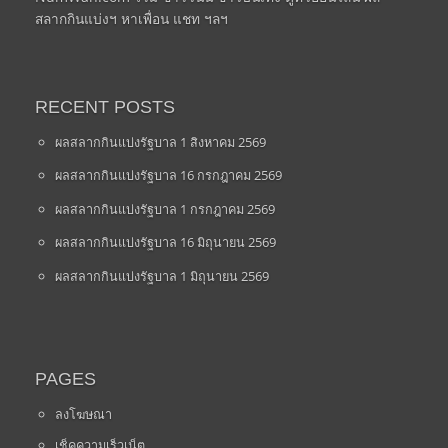
สลากกินแบ่งฯ หาเพื่อน แชท ฯลฯ
RECENT POSTS
ผลสลากกินแบ่งรัฐบาล 1 สิงหาคม 2569
ผลสลากกินแบ่งรัฐบาล 16 กรกฎาคม 2569
ผลสลากกินแบ่งรัฐบาล 1 กรกฎาคม 2569
ผลสลากกินแบ่งรัฐบาล 16 มิถุนายน 2569
ผลสลากกินแบ่งรัฐบาล 1 มิถุนายน 2569
PAGES
ลงโฆษณา
เช็คความเร็วเน็ต