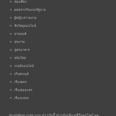
ท่องเที่ยว
ผลสลากกินแบ่งรัฐบาล
ผู้หญิง ความงาม
ฟังวิทยุออนไลน์
ยานยนต์
สุขภาพ
สูตรอาหาร
หนังใหม่
เกมส์ออนไลน์
เก็บตกเมล์
เรื่องตลก
เรื่องย่อละคร
เรื่องแปลก
NumWan.com รวม ข่าววันนี้ ข่าวบันเทิง ดูทีวีออนไลน์ ผล