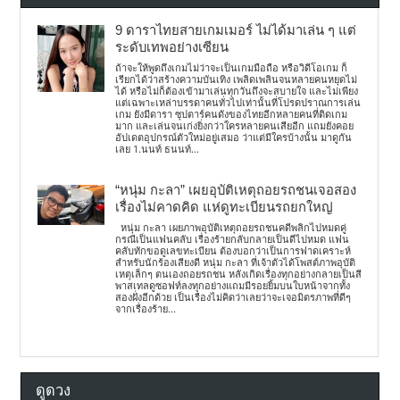
9 ดาราไทยสายเกมเมอร์ ไม่ได้มาเล่น ๆ แต่
ระดับเทพอย่างเซียน
ถ้าจะให้พูดถึงเกมไม่ว่าจะเป็นเกมมือถือ หรือวิดีโอเกม ก็
เรียกได้ว่าสร้างความบันเทิง เพลิดเพลินจนหลายคนหยุดไม่
ได้ หรือไม่ก็ต้องเข้ามาเล่นทุกวันถึงจะสบายใจ และไม่เพียง
แต่เฉพาะเหล่าบรรดาคนทั่วไปเท่านั้นที่โปรดปราณการเล่น
เกม ยังมีดารา ซุปตาร์คนดังของไทยอีกหลายคนที่ติดเกม
มาก และเล่นจนเก่งยิ่งกว่าใครหลายคนเสียอีก แถมยังคอย
อัปเดตอุปกรณ์ตัวใหม่อยู่เสมอ ว่าแต่มีใครบ้างนั้น มาดูกัน
เลย 1.นนท์ ธนนท์...
“หนุ่ม กะลา” เผยอุบัติเหตุถอยรถชนเจอสอง
เรื่องไม่คาดคิด แห่ดูทะเบียนรถยกใหญ่
หนุ่ม กะลา เผยภาพอุบัติเหตุถอยรถชนคดีพลิกไปหมดคู่
กรณีเป็นแฟนคลับ เรื่องร้ายกลับกลายเป็นดีไปหมด แฟน
คลับทักขอดูเลขทะเบียน ต้องบอกว่าเป็นการฟาดเคราะห์
สำหรับนักร้องเสียงดี หนุ่ม กะลา ที่เจ้าตัวได้โพสต์ภาพอุบัติ
เหตุเล็กๆ ตนเองถอยรถชน หลังเกิดเรื่องทุกอย่างกลายเป็นสี
พาสเทลดูซอฟท์ลงทุกอย่างแถมมีรอยยิ้มบนใบหน้าจากทั้ง
สองฝั่งอีกด้วย เป็นเรื่องไม่คิดว่าเลยว่าจะเจอมิตรภาพที่ดีๆ
จากเรื่องร้าย...
ดูดวง