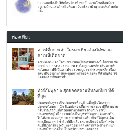
กลอนบทนี้ส่งไปให้เพื่อนรัก เพื่อทอถักความโชคดีอันมีค่า
อยู่ต่างบ้านแสนไกลไม่คืนมา จันทร์ส่องฟ้าฤาจะกลับด้วยลับ
แรม
ท่องเที่ยว
คาเฟ่ที่เกาะเต่า ใครมาเที่ยวต้องไม่พลาด
คาเฟ่นี้เด็ดขาด
คาเฟ่ที่เกาะเต่า ใครมาเที่ยวต้องไม่พลาดคาเฟ่นี้เด็ดขาด ชื่อ
คาเฟ่ BLUE SHARK BRUNCH ตั้งอยู่ถนนหลัก เส้นทรายรี
ค่ะโดยคาเฟ่นี้เป็นคาเฟ่ของ เชฟบูม เชฟกระทะเหล็ก เรื่อง
รสชาติของอาหารและคุณภาพสุดยอดเลยค่ะ ที่สำคัญคือ ใช้
แต่ของดี มียี่ห้อเท่านั้น!!...
ทัวร์กัมพูชา 5 สุดยอดสถานที่ท่องเที่ยว ที่ดี
ที่สุด
ประเทศกัมพูชา เป็นประเทศเพื่อนบ้านที่อยู่ไม่ไกลจาก
ประเทศไทยมากนัก มีแหล่งท่องเที่ยวทางธรรมชาติที่สวยงาม
มีโบราณสถานที่ทรงคุณค่าน่าค้นหา ด้วยกัมพูชาเป็น
ประเทศที่อยู่ไม่ไกลจากเมืองไทย ทัวร์กัมพูชา เดินทางเป็น
ไปได้ง่าย สะดวกสบาย ราคาค่าตั๋วเครื่องบินก็ไม่แพง เดิน
ทางเพียนงแค่ 1 ชั่วโมงก็ถึงแล้ว เหมาะเป็นอย่างยิ่งสำหรับ
คนที่มีเวลาในช่วงวันหยุดน้อย แต่ละสถานที่จะสวยงามน่า
ประทับใจขนาดไหนไปทัวร์เขมรกันเลยดีกว่า...