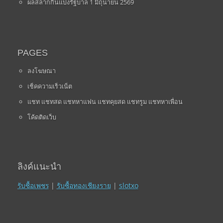
ผลสลากกินแบ่งรัฐบาล 1 มิถุนายน 2569
PAGES
ลงโฆษณา
เช็คความเร็วเน็ต
แชท แชทสด แชทหาแฟน แชทคุยสด แชทรูม แชทหาเพื่อน
โค้ดติดเว็บ
ลิงค์แนะนำ
รับซื้อเพชร
|
รับซื้อทองเชียงราย
|
slotxo