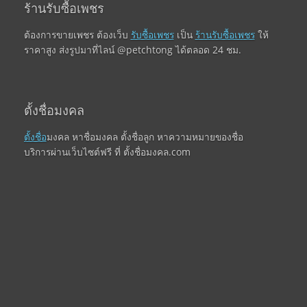
ร้านรับซื้อเพชร
ต้องการขายเพชร ต้องเว็บ
รับซื้อเพชร
เป็น
ร้านรับซื้อเพชร
ให้
ราคาสูง ส่งรูปมาที่ไลน์ @petchtong ได้ตลอด 24 ชม.
ตั้งชื่อมงคล
ตั้งชื่อ
มงคล หาชื่อมงคล ตั้งชื่อลูก หาความหมายของชื่อ
บริการผ่านเว็บไซต์ฟรี ที่ ตั้งชื่อมงคล.com