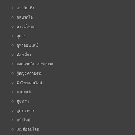
ข่าวบันเทิง
คลิปวิดีโอ
ดาวน์โหลด
ดูดวง
ดูทีวีออนไลน์
ท่องเที่ยว
ผลสลากกินแบ่งรัฐบาล
ผู้หญิง ความงาม
ฟังวิทยุออนไลน์
ยานยนต์
สุขภาพ
สูตรอาหาร
หนังใหม่
เกมส์ออนไลน์