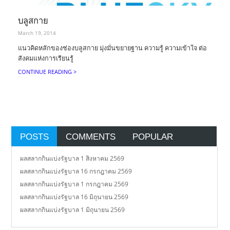
บลูสกาย
March 19, 2014
แนวคิดหลักของช่องบลูสกาย มุ่งมั่นขยายฐาน ความรู้ ความเข้าใจ ต่อ
สังคมแห่งการเรียนรู้
CONTINUE READING >
POSTS
COMMENTS
POPULAR
ผลสลากกินแบ่งรัฐบาล 1 สิงหาคม 2569
ผลสลากกินแบ่งรัฐบาล 16 กรกฎาคม 2569
ผลสลากกินแบ่งรัฐบาล 1 กรกฎาคม 2569
ผลสลากกินแบ่งรัฐบาล 16 มิถุนายน 2569
ผลสลากกินแบ่งรัฐบาล 1 มิถุนายน 2569