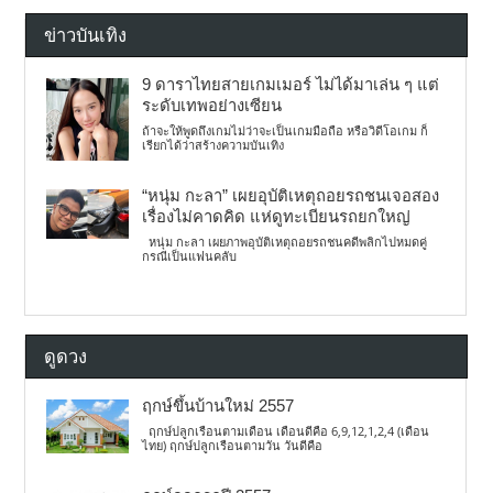
ข่าวบันเทิง
9 ดาราไทยสายเกมเมอร์ ไม่ได้มาเล่น ๆ แต่
ระดับเทพอย่างเซียน
ถ้าจะให้พูดถึงเกมไม่ว่าจะเป็นเกมมือถือ หรือวิดีโอเกม ก็
เรียกได้ว่าสร้างความบันเทิง
“หนุ่ม กะลา” เผยอุบัติเหตุถอยรถชนเจอสอง
เรื่องไม่คาดคิด แห่ดูทะเบียนรถยกใหญ่
หนุ่ม กะลา เผยภาพอุบัติเหตุถอยรถชนคดีพลิกไปหมดคู่
กรณีเป็นแฟนคลับ
ดูดวง
ฤกษ์ขึ้นบ้านใหม่ 2557
ฤกษ์ปลูกเรือนตามเดือน เดือนดีคือ 6,9,12,1,2,4 (เดือน
ไทย) ฤกษ์ปลูกเรือนตามวัน วันดีคือ