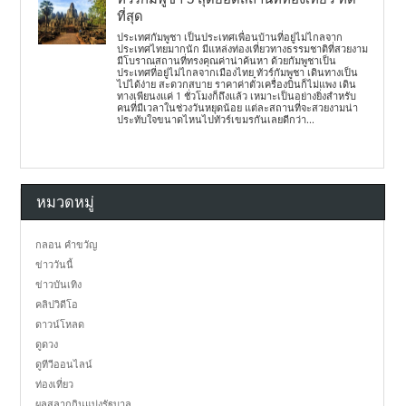
ที่สุด
ประเทศกัมพูชา เป็นประเทศเพื่อนบ้านที่อยู่ไม่ไกลจาก
ประเทศไทยมากนัก มีแหล่งท่องเที่ยวทางธรรมชาติที่สวยงาม
มีโบราณสถานที่ทรงคุณค่าน่าค้นหา ด้วยกัมพูชาเป็น
ประเทศที่อยู่ไม่ไกลจากเมืองไทย ทัวร์กัมพูชา เดินทางเป็น
ไปได้ง่าย สะดวกสบาย ราคาค่าตั๋วเครื่องบินก็ไม่แพง เดิน
ทางเพียนงแค่ 1 ชั่วโมงก็ถึงแล้ว เหมาะเป็นอย่างยิ่งสำหรับ
คนที่มีเวลาในช่วงวันหยุดน้อย แต่ละสถานที่จะสวยงามน่า
ประทับใจขนาดไหนไปทัวร์เขมรกันเลยดีกว่า...
หมวดหมู่
กลอน คำขวัญ
ข่าววันนี้
ข่าวบันเทิง
คลิปวิดีโอ
ดาวน์โหลด
ดูดวง
ดูทีวีออนไลน์
ท่องเที่ยว
ผลสลากกินแบ่งรัฐบาล