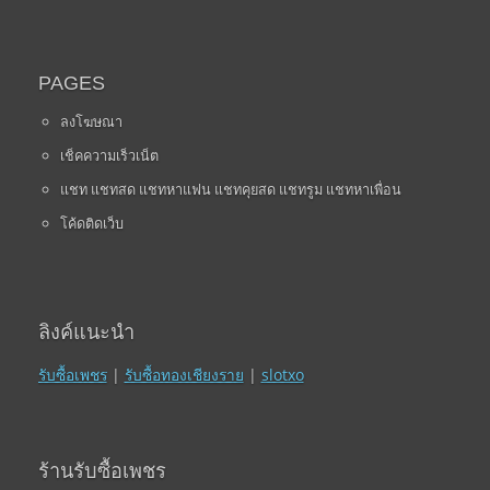
PAGES
ลงโฆษณา
เช็คความเร็วเน็ต
แชท แชทสด แชทหาแฟน แชทคุยสด แชทรูม แชทหาเพื่อน
โค้ดติดเว็บ
ลิงค์แนะนำ
รับซื้อเพชร
|
รับซื้อทองเชียงราย
|
slotxo
ร้านรับซื้อเพชร