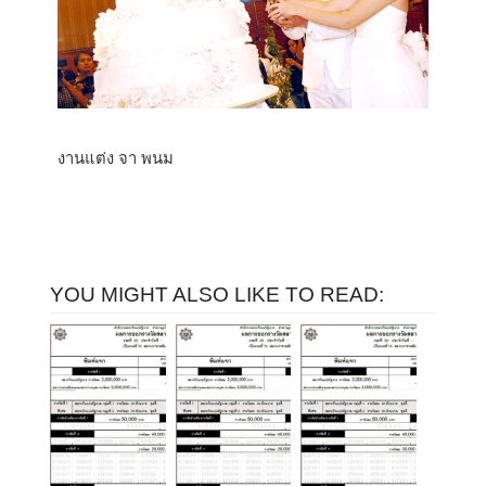
งานแต่ง จา พนม
YOU MIGHT ALSO LIKE TO READ: