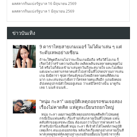
ผลสลากกินแบ่งรัฐบาล 16 มิถุนายน 2569
ผลสลากกินแบ่งรัฐบาล 1 มิถุนายน 2569
ข่าวบันเทิง
9 ดาราไทยสายเกมเมอร์ ไม่ได้มาเล่น ๆ แต่
ระดับเทพอย่างเซียน
ถ้าจะให้พูดถึงเกมไม่ว่าจะเป็นเกมมือถือ หรือวิดีโอเกม ก็
เรียกได้ว่าสร้างความบันเทิง เพลิดเพลินจนหลายคนหยุดไม่
ได้ หรือไม่ก็ต้องเข้ามาเล่นทุกวันถึงจะสบายใจ และไม่เพียง
แต่เฉพาะเหล่าบรรดาคนทั่วไปเท่านั้นที่โปรดปราณการเล่น
เกม ยังมีดารา ซุปตาร์คนดังของไทยอีกหลายคนที่ติดเกม
มาก และเล่นจนเก่งยิ่งกว่าใครหลายคนเสียอีก แถมยังคอย
อัปเดตอุปกรณ์ตัวใหม่อยู่เสมอ ว่าแต่มีใครบ้างนั้น มาดูกัน
เลย 1.นนท์ ธนนท์...
“หนุ่ม กะลา” เผยอุบัติเหตุถอยรถชนเจอสอง
เรื่องไม่คาดคิด แห่ดูทะเบียนรถยกใหญ่
หนุ่ม กะลา เผยภาพอุบัติเหตุถอยรถชนคดีพลิกไปหมดคู่
กรณีเป็นแฟนคลับ เรื่องร้ายกลับกลายเป็นดีไปหมด แฟน
คลับทักขอดูเลขทะเบียน ต้องบอกว่าเป็นการฟาดเคราะห์
สำหรับนักร้องเสียงดี หนุ่ม กะลา ที่เจ้าตัวได้โพสต์ภาพอุบัติ
เหตุเล็กๆ ตนเองถอยรถชน หลังเกิดเรื่องทุกอย่างกลายเป็นสี
พาสเทลดูซอฟท์ลงทุกอย่างแถมมีรอยยิ้มบนใบหน้าจากทั้ง