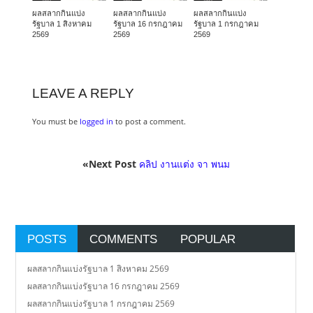
ผลสลากกินแบ่ง
ผลสลากกินแบ่ง
ผลสลากกินแบ่ง
รัฐบาล 1 สิงหาคม
รัฐบาล 16 กรกฎาคม
รัฐบาล 1 กรกฎาคม
2569
2569
2569
LEAVE A REPLY
You must be
logged in
to post a comment.
«Next Post
คลิป งานแต่ง จา พนม
POSTS
COMMENTS
POPULAR
ผลสลากกินแบ่งรัฐบาล 1 สิงหาคม 2569
ผลสลากกินแบ่งรัฐบาล 16 กรกฎาคม 2569
ผลสลากกินแบ่งรัฐบาล 1 กรกฎาคม 2569