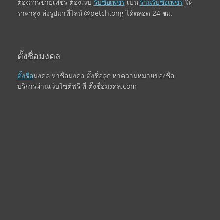
ต้องการขายเพชร ต้องเว็บ
รับซื้อเพชร
เป็น
ร้านรับซื้อเพชร
ให้
ราคาสูง ส่งรูปมาที่ไลน์ @petchtong ได้ตลอด 24 ชม.
ตั้งชื่อมงคล
ตั้งชื่อ
มงคล หาชื่อมงคล ตั้งชื่อลูก หาความหมายของชื่อ
บริการผ่านเว็บไซต์ฟรี ที่ ตั้งชื่อมงคล.com