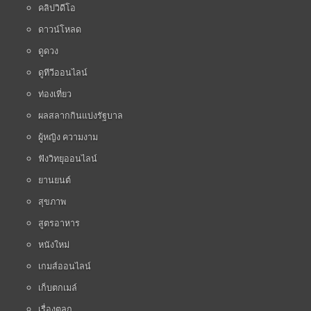
คลิปวิดีโอ
ดาวน์โหลด
ดูดวง
ดูทีวีออนไลน์
ท่องเที่ยว
ผลสลากกินแบ่งรัฐบาล
ผู้หญิง ความงาม
ฟังวิทยุออนไลน์
ยานยนต์
สุขภาพ
สูตรอาหาร
หนังใหม่
เกมส์ออนไลน์
เก็บตกเมล์
เรื่องตลก