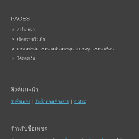
PAGES
ลงโฆษณา
เช็คความเร็วเน็ต
แชท แชทสด แชทหาแฟน แชทคุยสด แชทรูม แชทหาเพื่อน
โค้ดติดเว็บ
ลิงค์แนะนำ
รับซื้อเพชร
|
รับซื้อทองเชียงราย
|
slotxo
ร้านรับซื้อเพชร