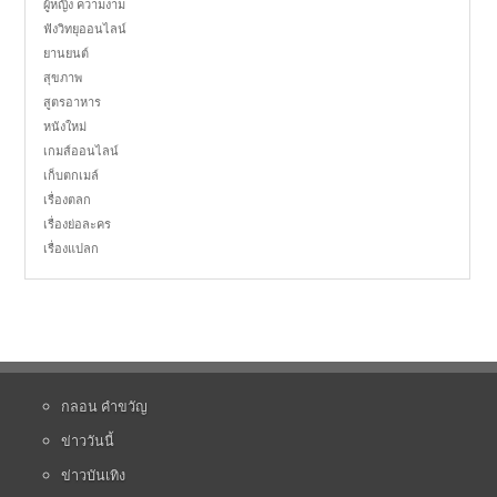
ผู้หญิง ความงาม
ฟังวิทยุออนไลน์
ยานยนต์
สุขภาพ
สูตรอาหาร
หนังใหม่
เกมส์ออนไลน์
เก็บตกเมล์
เรื่องตลก
เรื่องย่อละคร
เรื่องแปลก
กลอน คำขวัญ
ข่าววันนี้
ข่าวบันเทิง