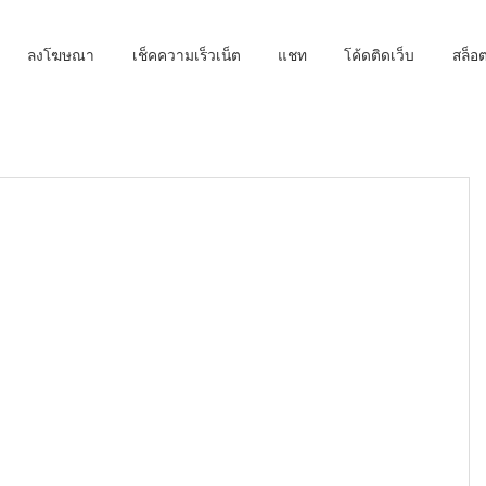
ลงโฆษณา
เช็คความเร็วเน็ต
แชท
โค้ดติดเว็บ
สล็