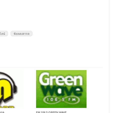
นไลน์
ฟังเพลงสากล
ากล
FM 106.5 GREEN WAVE