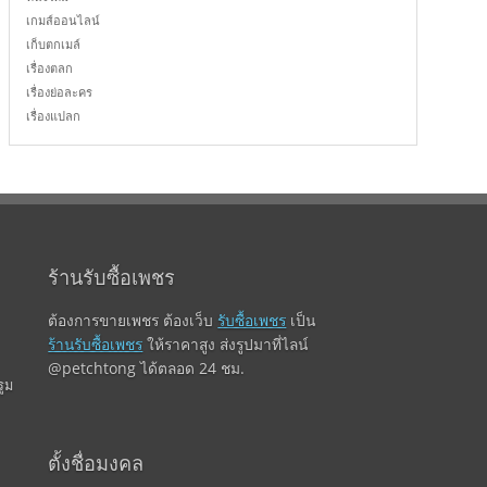
เกมส์ออนไลน์
เก็บตกเมล์
เรื่องตลก
เรื่องย่อละคร
เรื่องแปลก
ร้านรับซื้อเพชร
ต้องการขายเพชร ต้องเว็บ
รับซื้อเพชร
เป็น
ร้านรับซื้อเพชร
ให้ราคาสูง ส่งรูปมาที่ไลน์
@petchtong ได้ตลอด 24 ชม.
ูม
ตั้งชื่อมงคล