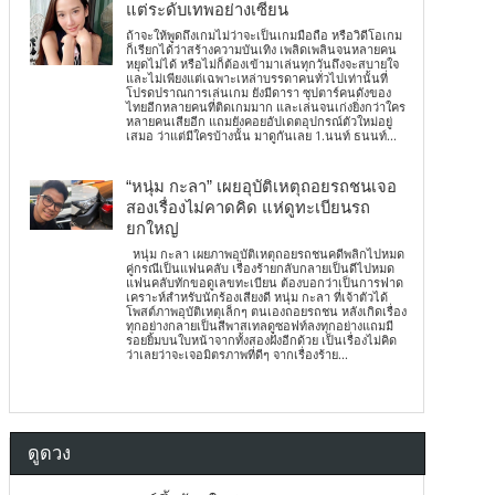
แต่ระดับเทพอย่างเซียน
ถ้าจะให้พูดถึงเกมไม่ว่าจะเป็นเกมมือถือ หรือวิดีโอเกม
ก็เรียกได้ว่าสร้างความบันเทิง เพลิดเพลินจนหลายคน
หยุดไม่ได้ หรือไม่ก็ต้องเข้ามาเล่นทุกวันถึงจะสบายใจ
และไม่เพียงแต่เฉพาะเหล่าบรรดาคนทั่วไปเท่านั้นที่
โปรดปราณการเล่นเกม ยังมีดารา ซุปตาร์คนดังของ
ไทยอีกหลายคนที่ติดเกมมาก และเล่นจนเก่งยิ่งกว่าใคร
หลายคนเสียอีก แถมยังคอยอัปเดตอุปกรณ์ตัวใหม่อยู่
เสมอ ว่าแต่มีใครบ้างนั้น มาดูกันเลย 1.นนท์ ธนนท์...
“หนุ่ม กะลา” เผยอุบัติเหตุถอยรถชนเจอ
สองเรื่องไม่คาดคิด แห่ดูทะเบียนรถ
ยกใหญ่
หนุ่ม กะลา เผยภาพอุบัติเหตุถอยรถชนคดีพลิกไปหมด
คู่กรณีเป็นแฟนคลับ เรื่องร้ายกลับกลายเป็นดีไปหมด
แฟนคลับทักขอดูเลขทะเบียน ต้องบอกว่าเป็นการฟาด
เคราะห์สำหรับนักร้องเสียงดี หนุ่ม กะลา ที่เจ้าตัวได้
โพสต์ภาพอุบัติเหตุเล็กๆ ตนเองถอยรถชน หลังเกิดเรื่อง
ทุกอย่างกลายเป็นสีพาสเทลดูซอฟท์ลงทุกอย่างแถมมี
รอยยิ้มบนใบหน้าจากทั้งสองฝั่งอีกด้วย เป็นเรื่องไม่คิด
ว่าเลยว่าจะเจอมิตรภาพที่ดีๆ จากเรื่องร้าย...
ดูดวง