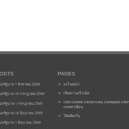
POSTS
PAGES
่งรัฐบาล 1 สิงหาคม 2569
ลงโฆษณา
เช็คความเร็วเน็ต
่งรัฐบาล 16 กรกฎาคม 2569
แชท แชทสด แชทหาแฟน แชทคุยสด แชทร
่งรัฐบาล 1 กรกฎาคม 2569
แชทหาเพื่อน
่งรัฐบาล 16 มิถุนายน 2569
โค้ดติดเว็บ
่งรัฐบาล 1 มิถุนายน 2569