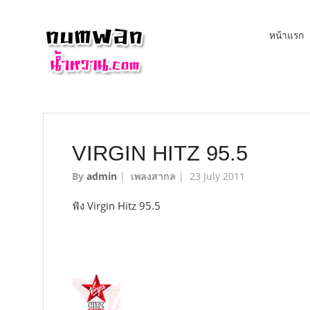
หน้าแรก
VIRGIN HITZ 95.5
By
admin
|
เพลงสากล
|
23 July 2011
ฟัง Virgin Hitz 95.5