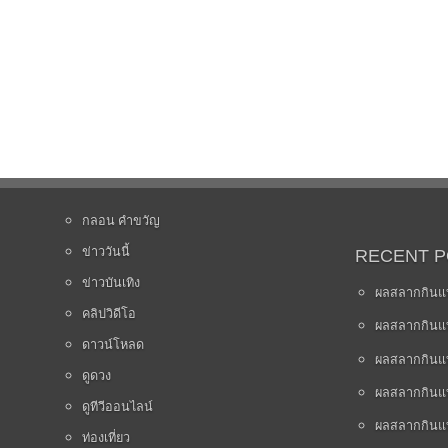
กลอน คำขวัญ
ข่าววันนี้
RECENT 
ข่าวบันเทิง
ผลสลากกินแบ
คลิปวิดีโอ
ผลสลากกินแบ
ดาวน์โหลด
ผลสลากกินแบ
ดูดวง
ผลสลากกินแบ
ดูทีวีออนไลน์
ผลสลากกินแบ
ท่องเที่ยว