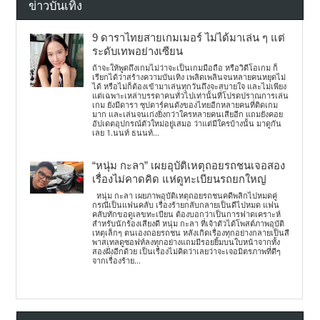
ข่าวบันเทิง
9 ดาราไทยสายเกมเมอร์ ไม่ได้มาเล่น ๆ แต่
ระดับเทพอย่างเซียน
ถ้าจะให้พูดถึงเกมไม่ว่าจะเป็นเกมมือถือ หรือวิดีโอเกม ก็
เรียกได้ว่าสร้างความบันเทิง เพลิดเพลินจนหลายคนหยุดไม่
ได้ หรือไม่ก็ต้องเข้ามาเล่นทุกวันถึงจะสบายใจ และไม่เพียง
แต่เฉพาะเหล่าบรรดาคนทั่วไปเท่านั้นที่โปรดปราณการเล่น
เกม ยังมีดารา ซุปตาร์คนดังของไทยอีกหลายคนที่ติดเกม
มาก และเล่นจนเก่งยิ่งกว่าใครหลายคนเสียอีก แถมยังคอย
อัปเดตอุปกรณ์ตัวใหม่อยู่เสมอ ว่าแต่มีใครบ้างนั้น มาดูกัน
เลย 1.นนท์ ธนนท์...
“หนุ่ม กะลา” เผยอุบัติเหตุถอยรถชนเจอสอง
เรื่องไม่คาดคิด แห่ดูทะเบียนรถยกใหญ่
หนุ่ม กะลา เผยภาพอุบัติเหตุถอยรถชนคดีพลิกไปหมดคู่
กรณีเป็นแฟนคลับ เรื่องร้ายกลับกลายเป็นดีไปหมด แฟน
คลับทักขอดูเลขทะเบียน ต้องบอกว่าเป็นการฟาดเคราะห์
สำหรับนักร้องเสียงดี หนุ่ม กะลา ที่เจ้าตัวได้โพสต์ภาพอุบัติ
เหตุเล็กๆ ตนเองถอยรถชน หลังเกิดเรื่องทุกอย่างกลายเป็นสี
พาสเทลดูซอฟท์ลงทุกอย่างแถมมีรอยยิ้มบนใบหน้าจากทั้ง
สองฝั่งอีกด้วย เป็นเรื่องไม่คิดว่าเลยว่าจะเจอมิตรภาพที่ดีๆ
จากเรื่องร้าย...