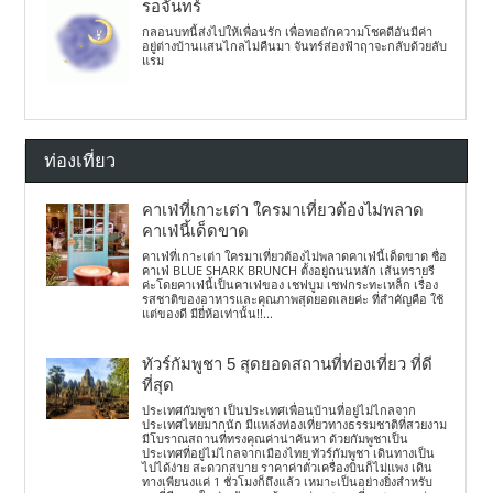
รอจันทร์
กลอนบทนี้ส่งไปให้เพื่อนรัก เพื่อทอถักความโชคดีอันมีค่า
อยู่ต่างบ้านแสนไกลไม่คืนมา จันทร์ส่องฟ้าฤาจะกลับด้วยลับ
แรม
ท่องเที่ยว
คาเฟ่ที่เกาะเต่า ใครมาเที่ยวต้องไม่พลาด
คาเฟ่นี้เด็ดขาด
คาเฟ่ที่เกาะเต่า ใครมาเที่ยวต้องไม่พลาดคาเฟ่นี้เด็ดขาด ชื่อ
คาเฟ่ BLUE SHARK BRUNCH ตั้งอยู่ถนนหลัก เส้นทรายรี
ค่ะโดยคาเฟ่นี้เป็นคาเฟ่ของ เชฟบูม เชฟกระทะเหล็ก เรื่อง
รสชาติของอาหารและคุณภาพสุดยอดเลยค่ะ ที่สำคัญคือ ใช้
แต่ของดี มียี่ห้อเท่านั้น!!...
ทัวร์กัมพูชา 5 สุดยอดสถานที่ท่องเที่ยว ที่ดี
ที่สุด
ประเทศกัมพูชา เป็นประเทศเพื่อนบ้านที่อยู่ไม่ไกลจาก
ประเทศไทยมากนัก มีแหล่งท่องเที่ยวทางธรรมชาติที่สวยงาม
มีโบราณสถานที่ทรงคุณค่าน่าค้นหา ด้วยกัมพูชาเป็น
ประเทศที่อยู่ไม่ไกลจากเมืองไทย ทัวร์กัมพูชา เดินทางเป็น
ไปได้ง่าย สะดวกสบาย ราคาค่าตั๋วเครื่องบินก็ไม่แพง เดิน
ทางเพียนงแค่ 1 ชั่วโมงก็ถึงแล้ว เหมาะเป็นอย่างยิ่งสำหรับ