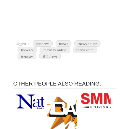
Tagged in
hotnews
tnews
tnews online
tnews tv
tnews tv online
tnews.co.th
tnewstv
ข่าวtnews
OTHER PEOPLE ALSO READING: