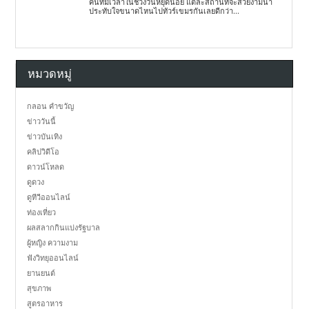
คนที่มีเวลาในช่วงวันหยุดน้อย แต่ละสถานที่จะสวยงามน่า
ประทับใจขนาดไหนไปทัวร์เขมรกันเลยดีกว่า...
หมวดหมู่
กลอน คำขวัญ
ข่าววันนี้
ข่าวบันเทิง
คลิปวิดีโอ
ดาวน์โหลด
ดูดวง
ดูทีวีออนไลน์
ท่องเที่ยว
ผลสลากกินแบ่งรัฐบาล
ผู้หญิง ความงาม
ฟังวิทยุออนไลน์
ยานยนต์
สุขภาพ
สูตรอาหาร