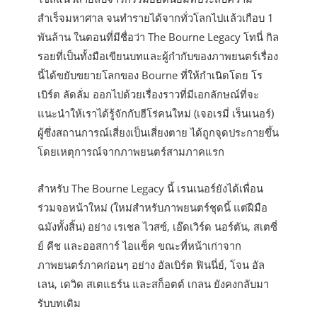
สำเร็จมหาศาล จนทำรายได้จากทั่วโลกไปแล้วเกือบ 1
พันล้าน ในตอนที่มีชื่อว่า The Bourne Legacy โทนี่ กิล
รอยที่เป็นทั้งมือเขียนบทและผู้กำกับของภาพยนตร์เรื่อง
นี้ได้ขยับขยายโลกของ Bourne ที่ให้กำเนิดโดย โร
เบิร์ต ลัดลั่ม ออกไปด้วยเรื่องราวที่มีเอกลักษณ์ที่จะ
แนะนำให้เราได้รู้จักกับฮีโร่คนใหม่ (เจอเรมี่ เร็นเนอร์)
ผู้ซึ่งสถานการณ์เสี่ยงเป็นเสี่ยงตาย ได้ถูกจุดประกายขึ้น
โดยเหตุการณ์จากภาพยนตร์สามภาคแรก
สำหรับ The Bourne Legacy นี้ เรนเนอร์ยังได้เพื่อน
ร่วมจอหน้าใหม่ (ใหม่สำหรับภาพยนตร์ชุดนี้ แต่ฝีมือ
ฉมังทั้งสิ้น) อย่าง เรเชล ไวสซ์, เอ๊ดเวิร์ด นอร์ตัน, สเตซี่
ย์ คีช และออสการ์ ไอแซ็ค ขณะที่หน้าเก่าจาก
ภาพยนตร์ภาคก่อนๆ อย่าง อัลเบิร์ต ฟินนี่ย์, โจน อัล
เลน, เดวิด สเตแธร์น และสก็อตต์ เกลน ยังคงกลับมา
รับบทเดิม