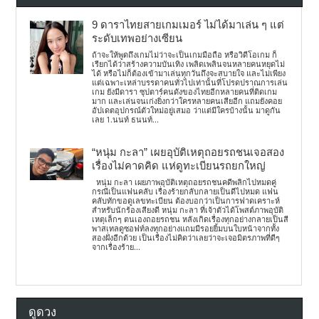
9 ดาราไทยสายเกมเมอร์ ไม่ได้มาเล่น ๆ แต่
ระดับเทพอย่างเซียน
ถ้าจะให้พูดถึงเกมไม่ว่าจะเป็นเกมมือถือ หรือวิดีโอเกม ก็
เรียกได้ว่าสร้างความบันเทิง เพลิดเพลินจนหลายคนหยุดไม่
ได้ หรือไม่ก็ต้องเข้ามาเล่นทุกวันถึงจะสบายใจ และไม่เพียง
แต่เฉพาะเหล่าบรรดาคนทั่วไปเท่านั้นที่โปรดปราณการเล่น
เกม ยังมีดารา ซุปตาร์คนดังของไทยอีกหลายคนที่ติดเกม
มาก และเล่นจนเก่งยิ่งกว่าใครหลายคนเสียอีก แถมยังคอย
อัปเดตอุปกรณ์ตัวใหม่อยู่เสมอ ว่าแต่มีใครบ้างนั้น มาดูกัน
เลย 1.นนท์ ธนนท์...
“หนุ่ม กะลา” เผยอุบัติเหตุถอยรถชนเจอสอง
เรื่องไม่คาดคิด แห่ดูทะเบียนรถยกใหญ่
หนุ่ม กะลา เผยภาพอุบัติเหตุถอยรถชนคดีพลิกไปหมดคู่
กรณีเป็นแฟนคลับ เรื่องร้ายกลับกลายเป็นดีไปหมด แฟน
คลับทักขอดูเลขทะเบียน ต้องบอกว่าเป็นการฟาดเคราะห์
สำหรับนักร้องเสียงดี หนุ่ม กะลา ที่เจ้าตัวได้โพสต์ภาพอุบัติ
เหตุเล็กๆ ตนเองถอยรถชน หลังเกิดเรื่องทุกอย่างกลายเป็นสี
พาสเทลดูซอฟท์ลงทุกอย่างแถมมีรอยยิ้มบนใบหน้าจากทั้ง
สองฝั่งอีกด้วย เป็นเรื่องไม่คิดว่าเลยว่าจะเจอมิตรภาพที่ดีๆ
จากเรื่องร้าย...
ดูดวง