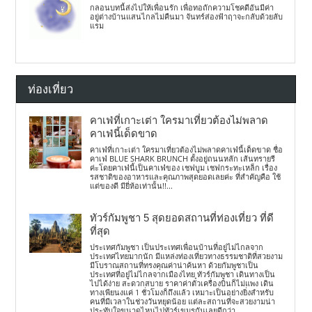
กลอนบทนี้ส่งไปให้เพื่อนรัก เพื่อทอถักความโชคดีอันมีค่า
อยู่ต่างบ้านแสนไกลไม่คืนมา จันทร์ส่องฟ้าฤาจะกลับด้วยลับ
แรม
ท่องเที่ยว
คาเฟ่ที่เกาะเต่า ใครมาเที่ยวต้องไม่พลาด
คาเฟ่นี้เด็ดขาด
คาเฟ่ที่เกาะเต่า ใครมาเที่ยวต้องไม่พลาดคาเฟ่นี้เด็ดขาด ชื่อ
คาเฟ่ BLUE SHARK BRUNCH ตั้งอยู่ถนนหลัก เส้นทรายรี
ค่ะโดยคาเฟ่นี้เป็นคาเฟ่ของ เชฟบูม เชฟกระทะเหล็ก เรื่อง
รสชาติของอาหารและคุณภาพสุดยอดเลยค่ะ ที่สำคัญคือ ใช้
แต่ของดี มียี่ห้อเท่านั้น!!...
ทัวร์กัมพูชา 5 สุดยอดสถานที่ท่องเที่ยว ที่ดี
ที่สุด
ประเทศกัมพูชา เป็นประเทศเพื่อนบ้านที่อยู่ไม่ไกลจาก
ประเทศไทยมากนัก มีแหล่งท่องเที่ยวทางธรรมชาติที่สวยงาม
มีโบราณสถานที่ทรงคุณค่าน่าค้นหา ด้วยกัมพูชาเป็น
ประเทศที่อยู่ไม่ไกลจากเมืองไทย ทัวร์กัมพูชา เดินทางเป็น
ไปได้ง่าย สะดวกสบาย ราคาค่าตั๋วเครื่องบินก็ไม่แพง เดิน
ทางเพียนงแค่ 1 ชั่วโมงก็ถึงแล้ว เหมาะเป็นอย่างยิ่งสำหรับ
คนที่มีเวลาในช่วงวันหยุดน้อย แต่ละสถานที่จะสวยงามน่า
ประทับใจขนาดไหนไปทัวร์เขมรกันเลยดีกว่า...