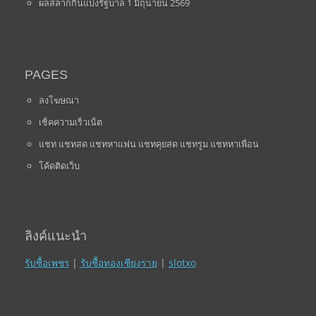
ผลสลากกินแบ่งรัฐบาล 1 มิถุนายน 2569
PAGES
ลงโฆษณา
เช็คความเร็วเน็ต
แชท แชทสด แชทหาแฟน แชทคุยสด แชทรูม แชทหาเพื่อน
โค้ดติดเว็บ
ลิงค์แนะนำ
รับซื้อเพชร
|
รับซื้อทองเชียงราย
|
slotxo