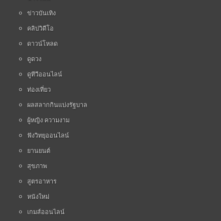
ข่าวบันเทิง
คลิปวิดีโอ
ดาวน์โหลด
ดูดวง
ดูทีวีออนไลน์
ท่องเที่ยว
ผลสลากกินแบ่งรัฐบาล
ผู้หญิง ความงาม
ฟังวิทยุออนไลน์
ยานยนต์
สุขภาพ
สูตรอาหาร
หนังใหม่
เกมส์ออนไลน์