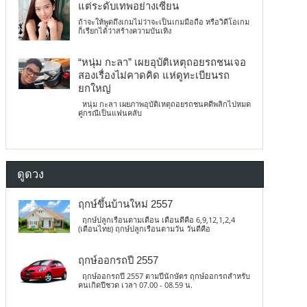
แต่ระดับเทพอย่างเซียน
ถ้าจะให้พูดถึงเกมไม่ว่าจะเป็นเกมมือถือ หรือวิดีโอเกม
ก็เรียกได้ว่าสร้างความบันเทิง
“หนุ่ม กะลา” เผยอุบัติเหตุถอยรถชนเจอ
สองเรื่องไม่คาดคิด แห่ดูทะเบียนรถ
ยกใหญ่
หนุ่ม กะลา เผยภาพอุบัติเหตุถอยรถชนคดีพลิกไปหมด
คู่กรณีเป็นแฟนคลับ
ดูดวง
ฤกษ์ขึ้นบ้านใหม่ 2557
ฤกษ์ปลูกเรือนตามเดือน เดือนดีคือ 6,9,12,1,2,4
(เดือนไทย) ฤกษ์ปลูกเรือนตามวัน วันดีคือ
ฤกษ์ออกรถปี 2557
ฤกษ์ออกรถปี 2557 ตามปีนักษัตร ฤกษ์ออกรถสำหรับ
คนเกิดปีชวด เวลา 07.00 - 08.59 น.