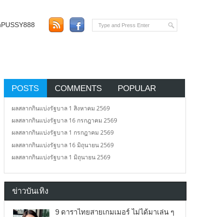
อตPUSSY888
POSTS
COMMENTS
POPULAR
ผลสลากกินแบ่งรัฐบาล 1 สิงหาคม 2569
ผลสลากกินแบ่งรัฐบาล 16 กรกฎาคม 2569
ผลสลากกินแบ่งรัฐบาล 1 กรกฎาคม 2569
ผลสลากกินแบ่งรัฐบาล 16 มิถุนายน 2569
ผลสลากกินแบ่งรัฐบาล 1 มิถุนายน 2569
ข่าวบันเทิง
9 ดาราไทยสายเกมเมอร์ ไม่ได้มาเล่น ๆ