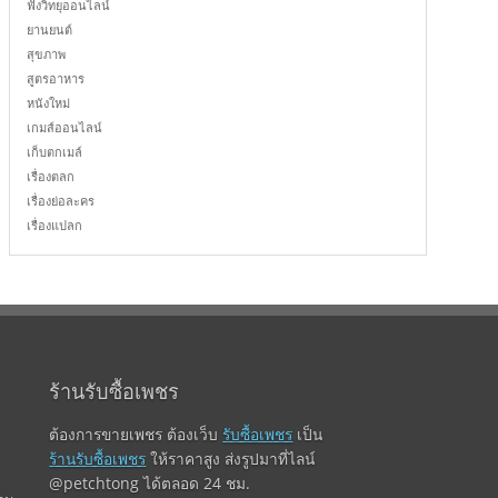
ฟังวิทยุออนไลน์
ยานยนต์
สุขภาพ
สูตรอาหาร
หนังใหม่
เกมส์ออนไลน์
เก็บตกเมล์
เรื่องตลก
เรื่องย่อละคร
เรื่องแปลก
ร้านรับซื้อเพชร
ต้องการขายเพชร ต้องเว็บ
รับซื้อเพชร
เป็น
ร้านรับซื้อเพชร
ให้ราคาสูง ส่งรูปมาที่ไลน์
@petchtong ได้ตลอด 24 ชม.