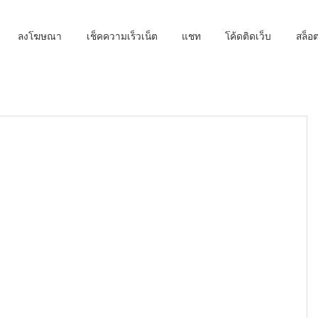
ลงโฆษณา
เช็คความเร็วเน็ต
แชท
โค้ดติดเว็บ
สล็