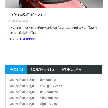
รถใหม่ครึ่งปีหลัง 2013
October 23, 2013
เริ่มจากรถยนต์ที่กำลังเป็นที่พูดถึงที่สุดในตอนนี้ คงหนีไม่พ้น อีโคคาร์
จากค่ายญี่ปุ่นยักษ์ใหญ่
CONTINUE READING >
POSTS
COMMENTS
POPULAR
ผลสลากกินแบ่งรัฐบาล 1 สิงหาคม 2569
ผลสลากกินแบ่งรัฐบาล 16 กรกฎาคม 2569
ผลสลากกินแบ่งรัฐบาล 1 กรกฎาคม 2569
ผลสลากกินแบ่งรัฐบาล 16 มิถุนายน 2569
ผลสลากกินแบ่งรัฐบาล 1 มิถุนายน 2569