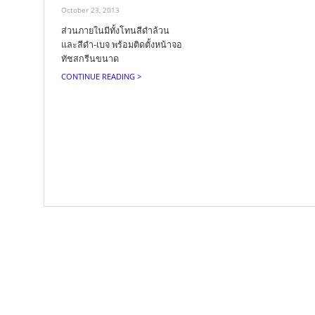
October 23, 2013
ส่วนภายในมีทั้งโทนสีดำล้วน
และสีดำ-เบจ พร้อมติดตั้งหน้าจอ
ทัชสกรีนขนาด
CONTINUE READING >