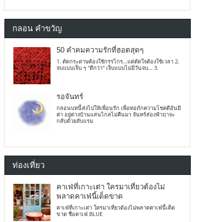
กลอน คำขวัญ
50 คำคมความรักที่ฮอตสุดๆ
1. ตัดกระดาษต้องใช้กรรไกร...แต่ตัดใจต้องใช้เวลา 2.
จบแบบเจ็บ ๆ "ดีกว่า" เจ็บแบบไม่มีวันจบ... 3.
รอจันทร์
กลอนบทนี้ส่งไปให้เพื่อนรัก เพื่อทอถักความโชคดีอันมี
ค่า อยู่ต่างบ้านแสนไกลไม่คืนมา จันทร์ส่องฟ้าฤาจะ
กลับด้วยลับแรม
ท่องเที่ยว
คาเฟ่ที่เกาะเต่า ใครมาเที่ยวต้องไม่
พลาดคาเฟ่นี้เด็ดขาด
คาเฟ่ที่เกาะเต่า ใครมาเที่ยวต้องไม่พลาดคาเฟ่นี้เด็ด
ขาด ชื่อคาเฟ่ BLUE