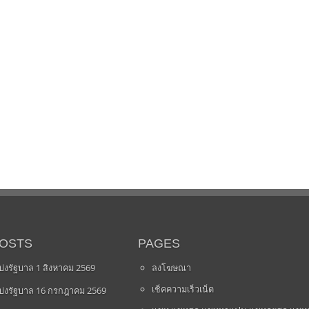
POSTS
PAGES
่งรัฐบาล 1 สิงหาคม 2569
ลงโฆษณา
เช็คความเร็วเน็ต
่งรัฐบาล 16 กรกฎาคม 2569