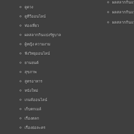
ผลสลากกินแบ
ดูดวง
ผลสลากกินแบ
ดูทีวีออนไลน์
ผลสลากกินแบ
ท่องเที่ยว
ผลสลากกินแบ่งรัฐบาล
ผู้หญิง ความงาม
ฟังวิทยุออนไลน์
ยานยนต์
สุขภาพ
สูตรอาหาร
หนังใหม่
เกมส์ออนไลน์
เก็บตกเมล์
เรื่องตลก
เรื่องย่อละคร