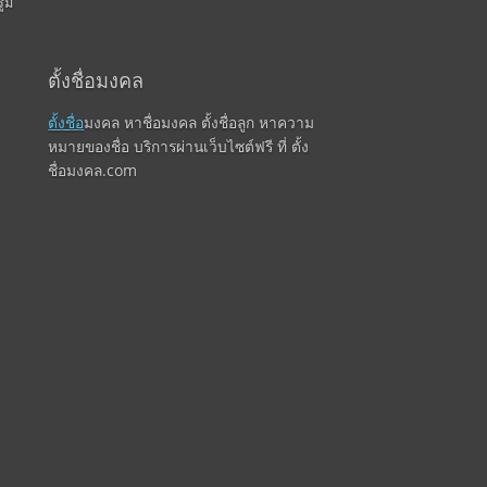
ูม
ตั้งชื่อมงคล
ตั้งชื่อ
มงคล หาชื่อมงคล ตั้งชื่อลูก หาความ
หมายของชื่อ บริการผ่านเว็บไซต์ฟรี ที่ ตั้ง
ชื่อมงคล.com