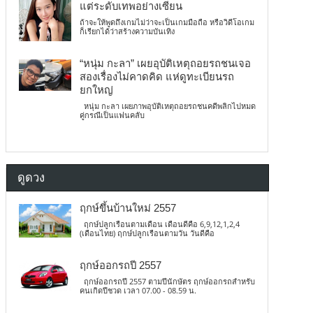
แต่ระดับเทพอย่างเซียน
ถ้าจะให้พูดถึงเกมไม่ว่าจะเป็นเกมมือถือ หรือวิดีโอเกม
ก็เรียกได้ว่าสร้างความบันเทิง
“หนุ่ม กะลา” เผยอุบัติเหตุถอยรถชนเจอ
สองเรื่องไม่คาดคิด แห่ดูทะเบียนรถ
ยกใหญ่
หนุ่ม กะลา เผยภาพอุบัติเหตุถอยรถชนคดีพลิกไปหมด
คู่กรณีเป็นแฟนคลับ
ดูดวง
ฤกษ์ขึ้นบ้านใหม่ 2557
ฤกษ์ปลูกเรือนตามเดือน เดือนดีคือ 6,9,12,1,2,4
(เดือนไทย) ฤกษ์ปลูกเรือนตามวัน วันดีคือ
ฤกษ์ออกรถปี 2557
ฤกษ์ออกรถปี 2557 ตามปีนักษัตร ฤกษ์ออกรถสำหรับ
คนเกิดปีชวด เวลา 07.00 - 08.59 น.