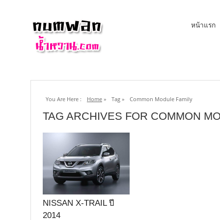
หน้าแรก
You Are Here :
Home
»
Tag »
Common Module Family
TAG ARCHIVES FOR COMMON MO
NISSAN X-TRAIL ปี
2014