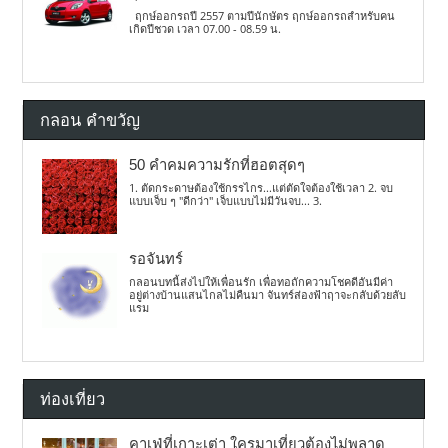
ฤกษ์ออกรถปี 2557 ตามปีนักษัตร ฤกษ์ออกรถสำหรับคน
เกิดปีชวด เวลา 07.00 - 08.59 น.
กลอน คำขวัญ
50 คำคมความรักที่ฮอตสุดๆ
1. ตัดกระดาษต้องใช้กรรไกร...แต่ตัดใจต้องใช้เวลา 2. จบ
แบบเจ็บ ๆ "ดีกว่า" เจ็บแบบไม่มีวันจบ... 3.
รอจันทร์
กลอนบทนี้ส่งไปให้เพื่อนรัก เพื่อทอถักความโชคดีอันมีค่า
อยู่ต่างบ้านแสนไกลไม่คืนมา จันทร์ส่องฟ้าฤาจะกลับด้วยลับ
แรม
ท่องเที่ยว
คาเฟ่ที่เกาะเต่า ใครมาเที่ยวต้องไม่พลาด