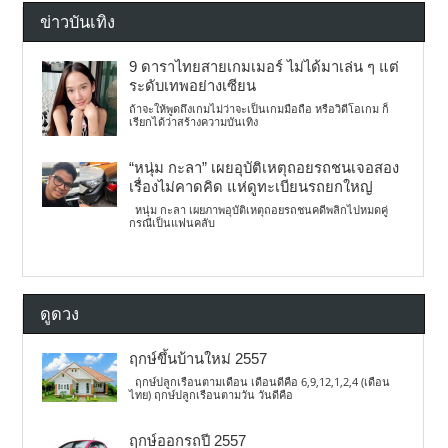
ข่าวบันเทิง
9 ดาราไทยสายเกมเมอร์ ไม่ได้มาเล่น ๆ แต่
ระดับเทพอย่างเซียน
ถ้าจะให้พูดถึงเกมไม่ว่าจะเป็นเกมมือถือ หรือวิดีโอเกม ก็
เรียกได้ว่าสร้างความบันเทิง
“หนุ่ม กะลา” เผยอุบัติเหตุถอยรถชนเจอสอง
เรื่องไม่คาดคิด แห่ดูทะเบียนรถยกใหญ่
หนุ่ม กะลา เผยภาพอุบัติเหตุถอยรถชนคดีพลิกไปหมดคู่
กรณีเป็นแฟนคลับ
ดูดวง
ฤกษ์ขึ้นบ้านใหม่ 2557
ฤกษ์ปลูกเรือนตามเดือน เดือนดีคือ 6,9,12,1,2,4 (เดือน
ไทย) ฤกษ์ปลูกเรือนตามวัน วันดีคือ
ฤกษ์ออกรถปี 2557