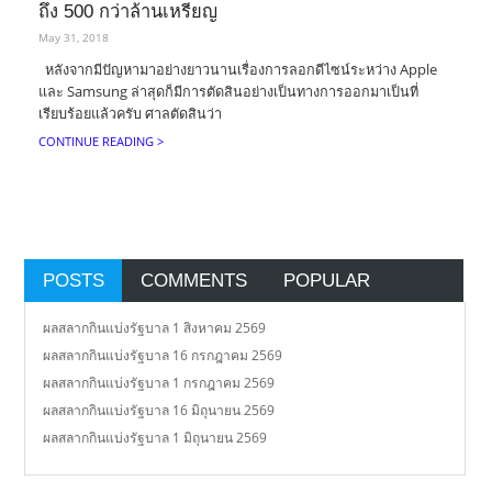
ถึง 500 กว่าล้านเหรียญ
May 31, 2018
หลังจากมีปัญหามาอย่างยาวนานเรื่องการลอกดีไซน์ระหว่าง Apple
และ Samsung ล่าสุดก็มีการตัดสินอย่างเป็นทางการออกมาเป็นที่
เรียบร้อยแล้วครับ ศาลตัดสินว่า
CONTINUE READING >
POSTS
COMMENTS
POPULAR
ผลสลากกินแบ่งรัฐบาล 1 สิงหาคม 2569
ผลสลากกินแบ่งรัฐบาล 16 กรกฎาคม 2569
ผลสลากกินแบ่งรัฐบาล 1 กรกฎาคม 2569
ผลสลากกินแบ่งรัฐบาล 16 มิถุนายน 2569
ผลสลากกินแบ่งรัฐบาล 1 มิถุนายน 2569