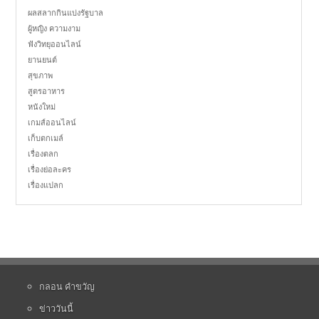
ผลสลากกินแบ่งรัฐบาล
ผู้หญิง ความงาม
ฟังวิทยุออนไลน์
ยานยนต์
สุขภาพ
สูตรอาหาร
หนังใหม่
เกมส์ออนไลน์
เก็บตกเมล์
เรื่องตลก
เรื่องย่อละคร
เรื่องแปลก
กลอน คำขวัญ
ข่าววันนี้