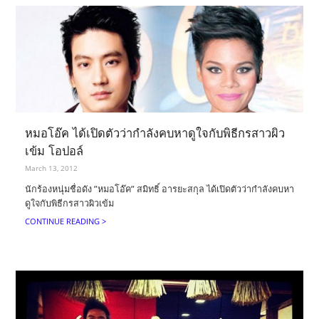
หมอโอ๊ค ได้เปิดตัวว่ากำลังคบหาดูใจกับพิธีกรสาวผิว
เข้ม โอปอล์
March 13, 2012
นักร้องหนุ่มชื่อดัง ”หมอโอ๊ค” สมิทธิ์ อารยะสกุล ได้เปิดตัวว่ากำลังคบหา
ดูใจกับพิธีกรสาวผิวเข้ม
CONTINUE READING >