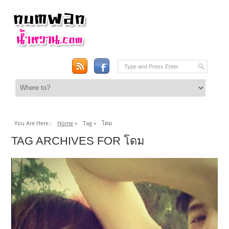
You Are Here :
Home
»
Tag »
โดม
TAG ARCHIVES FOR โดม