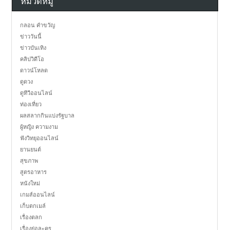
หมวดหมู่
กลอน คำขวัญ
ข่าววันนี้
ข่าวบันเทิง
คลิปวิดีโอ
ดาวน์โหลด
ดูดวง
ดูทีวีออนไลน์
ท่องเที่ยว
ผลสลากกินแบ่งรัฐบาล
ผู้หญิง ความงาม
ฟังวิทยุออนไลน์
ยานยนต์
สุขภาพ
สูตรอาหาร
หนังใหม่
เกมส์ออนไลน์
เก็บตกเมล์
เรื่องตลก
เรื่องย่อละคร