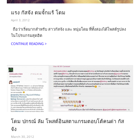
แรง กัสจัง ดมจั้กแร้ โดม
April 3, 2012
ถือว่าเริ่ดมากสำหรับ สาวกัสจัง และ หนุ่มโดม ที่ทั้งสองได้โพสต์รูปลง
ในโปรแกรมสุดฮิต
CONTINUE READING >
โดม ปกรณ์ ลัม โพสต์อินสตาแกรมตอบโต้คนด่า กัส
จัง
March 30, 2012