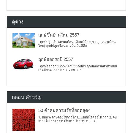
ดูดวง
ฤกษ์ขึ้นบ้านใหม่ 2557
ฤกษ์ปลูกเรือนตามเดือน เดือนดีคือ 6,9,12,1,2,4 (เดือน
ไทย) ฤกษ์ปลูกเรือนตามวัน วันดีคือ
ฤกษ์ออกรถปี 2557
ฤกษ์ออกรถปี 2557 ตามปีนักษัตร ฤกษ์ออกรถสำหรับคน
เกิดปีชวด เวลา 07.00 - 08.59 น.
กลอน คำขวัญ
50 คำคมความรักที่ฮอตสุดๆ
1. ตัดกระดาษต้องใช้กรรไกร...แต่ตัดใจต้องใช้เวลา 2. จบ
แบบเจ็บ ๆ "ดีกว่า" เจ็บแบบไม่มีวันจบ... 3.