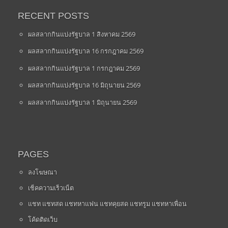
RECENT POSTS
ผลสลากกินแบ่งรัฐบาล 1 สิงหาคม 2569
ผลสลากกินแบ่งรัฐบาล 16 กรกฎาคม 2569
ผลสลากกินแบ่งรัฐบาล 1 กรกฎาคม 2569
ผลสลากกินแบ่งรัฐบาล 16 มิถุนายน 2569
ผลสลากกินแบ่งรัฐบาล 1 มิถุนายน 2569
PAGES
ลงโฆษณา
เช็คความเร็วเน็ต
แชท แชทสด แชทหาแฟน แชทคุยสด แชทรูม แชทหาเพื่อน
โค้ดติดเว็บ