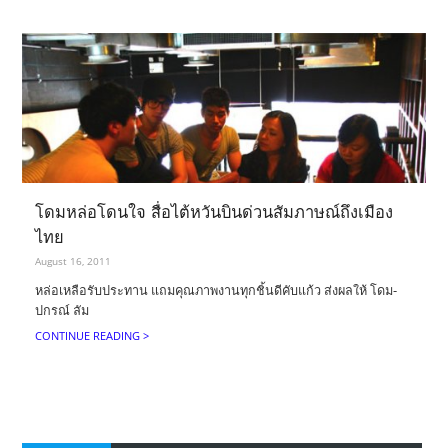
โดมหล่อโดนใจ สื่อไต้หวันบินด่วนสัมภาษณ์ถึงเมือง
ไทย
August 16, 2011
หล่อเหลือรับประทาน แถมคุณภาพงานทุกชิ้นดีคับแก้ว ส่งผลให้ โดม-
ปกรณ์ ลัม
CONTINUE READING >