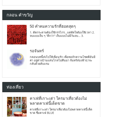
กลอน คำขวัญ
50 คำคมความรักที่ฮอตสุดๆ
1. ตัดกระดาษต้องใช้กรรไกร...แต่ตัดใจต้องใช้เวลา 2.
จบแบบเจ็บ ๆ "ดีกว่า" เจ็บแบบไม่มีวันจบ... 3.
รอจันทร์
กลอนบทนี้ส่งไปให้เพื่อนรัก เพื่อทอถักความโชคดีอันมี
ค่า อยู่ต่างบ้านแสนไกลไม่คืนมา จันทร์ส่องฟ้าฤาจะ
กลับด้วยลับแรม
ท่องเที่ยว
คาเฟ่ที่เกาะเต่า ใครมาเที่ยวต้องไม่
พลาดคาเฟ่นี้เด็ดขาด
คาเฟ่ที่เกาะเต่า ใครมาเที่ยวต้องไม่พลาดคาเฟ่นี้เด็ด
ขาด ชื่อคาเฟ่ BLUE