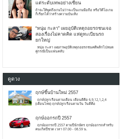
แต่ระดับเทพอย่างเซียน
ถ้าจะให้พูดถึงเกมไม่ว่าจะเป็นเกมมือถือ หรือวิดีโอเกม
ก็เรียกได้ว่าสร้างความบันเทิง
“หนุ่ม กะลา” เผยอุบัติเหตุถอยรถชนเจอ
สองเรื่องไม่คาดคิด แห่ดูทะเบียนรถ
ยกใหญ่
หนุ่ม กะลา เผยภาพอุบัติเหตุถอยรถชนคดีพลิกไปหมด
คู่กรณีเป็นแฟนคลับ
ดูดวง
ฤกษ์ขึ้นบ้านใหม่ 2557
ฤกษ์ปลูกเรือนตามเดือน เดือนดีคือ 6,9,12,1,2,4
(เดือนไทย) ฤกษ์ปลูกเรือนตามวัน วันดีคือ
ฤกษ์ออกรถปี 2557
ฤกษ์ออกรถปี 2557 ตามปีนักษัตร ฤกษ์ออกรถสำหรับ
คนเกิดปีชวด เวลา 07.00 - 08.59 น.