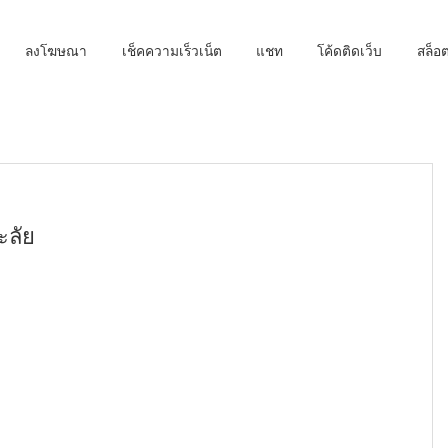
ลงโฆษณา
เช็คความเร็วเน็ต
แชท
โค้ดติดเว็บ
สล็
ลัย