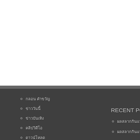
กลอน คำขวัญ
ข่าววันนี้
RECENT 
ข่าวบันเทิง
ผลสลากกินแบ
คลิปวิดีโอ
ผลสลากกินแบ
ดาวน์โหลด