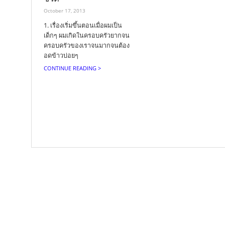
October 17, 2013
1. เรื่องเริ่มขึ้นตอนเมื่อผมเป็น
เด็กๆ ผมเกิดในครอบครัวยากจน
ครอบครัวของเราจนมากจนต้อง
อดข้าวบ่อยๆ
CONTINUE READING >