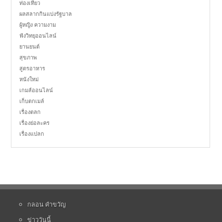
ท่องเที่ยว
ผลสลากกินแบ่งรัฐบาล
ผู้หญิง ความงาม
ฟังวิทยุออนไลน์
ยานยนต์
สุขภาพ
สูตรอาหาร
หนังใหม่
เกมส์ออนไลน์
เก็บตกเมล์
เรื่องตลก
เรื่องย่อละคร
เรื่องแปลก
กลอน คำขวัญ
ข่าววันนี้