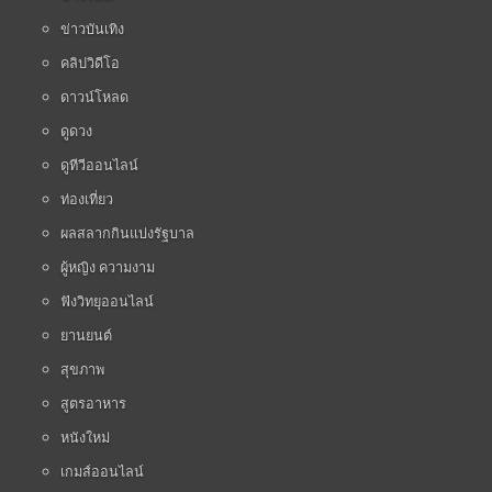
ข่าวบันเทิง
คลิปวิดีโอ
ดาวน์โหลด
ดูดวง
ดูทีวีออนไลน์
ท่องเที่ยว
ผลสลากกินแบ่งรัฐบาล
ผู้หญิง ความงาม
ฟังวิทยุออนไลน์
ยานยนต์
สุขภาพ
สูตรอาหาร
หนังใหม่
เกมส์ออนไลน์