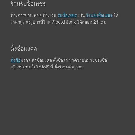
ร้านรับซื้อเพชร
ต้องการขายเพชร ต้องเว็บ
รับซื้อเพชร
เป็น
ร้านรับซื้อเพชร
ให้
ราคาสูง ส่งรูปมาที่ไลน์ @petchtong ได้ตลอด 24 ชม.
ตั้งชื่อมงคล
ตั้งชื่อ
มงคล หาชื่อมงคล ตั้งชื่อลูก หาความหมายของชื่อ
บริการผ่านเว็บไซต์ฟรี ที่ ตั้งชื่อมงคล.com