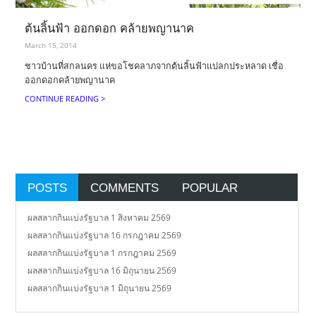
ต้นลิ้นฟ้า ออกดอก คล้ายพญานาค
March 15, 2014
ชาวบ้านที่สกลนคร แห่ขอโชคลาภจากต้นลิ้นฟ้าแปลกประหลาด เชื่อ
ออกดอกคล้ายพญานาค
CONTINUE READING >
POSTS
COMMENTS
POPULAR
ผลสลากกินแบ่งรัฐบาล 1 สิงหาคม 2569
ผลสลากกินแบ่งรัฐบาล 16 กรกฎาคม 2569
ผลสลากกินแบ่งรัฐบาล 1 กรกฎาคม 2569
ผลสลากกินแบ่งรัฐบาล 16 มิถุนายน 2569
ผลสลากกินแบ่งรัฐบาล 1 มิถุนายน 2569