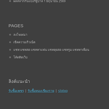
ผลสลากกินแบ่งรัฐบาล 1 มิถุนายน 2569
PAGES
ลงโฆษณา
เช็คความเร็วเน็ต
แชท แชทสด แชทหาแฟน แชทคุยสด แชทรูม แชทหาเพื่อน
โค้ดติดเว็บ
ลิงค์แนะนำ
รับซื้อเพชร
|
รับซื้อทองเชียงราย
|
slotxo