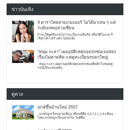
ข่าวบันเทิง
9 ดาราไทยสายเกมเมอร์ ไม่ได้มาเล่น ๆ แต่
ระดับเทพอย่างเซียน
ถ้าจะให้พูดถึงเกมไม่ว่าจะเป็นเกมมือถือ หรือวิดีโอเกม ก็
เรียกได้ว่าสร้างความบันเทิง
“หนุ่ม กะลา” เผยอุบัติเหตุถอยรถชนเจอสอง
เรื่องไม่คาดคิด แห่ดูทะเบียนรถยกใหญ่
หนุ่ม กะลา เผยภาพอุบัติเหตุถอยรถชนคดีพลิกไปหมดคู่
กรณีเป็นแฟนคลับ
ดูดวง
ฤกษ์ขึ้นบ้านใหม่ 2557
ฤกษ์ปลูกเรือนตามเดือน เดือนดีคือ 6,9,12,1,2,4 (เดือน
ไทย) ฤกษ์ปลูกเรือนตามวัน วันดีคือ