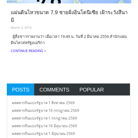
แผ่นดินไหวขนาด 7.9 ชายฝั่งอินโดนีเซีย เฝ้าระวังสึนา
มิ
March 2, 2016
ผู้สื่อข่าวรายงานว่า เมื่อเวลา 19.49 น. วันที่ 2 มีนาคม 2559 สำนักแผ่น
ดินไหวสหรัฐอเมริกา
CONTINUE READING >
POSTS
COMMENTS
POPULAR
ผลสลากกินแบ่งรัฐบาล 1 สิงหาคม 2569
ผลสลากกินแบ่งรัฐบาล 16 กรกฎาคม 2569
ผลสลากกินแบ่งรัฐบาล 1 กรกฎาคม 2569
ผลสลากกินแบ่งรัฐบาล 16 มิถุนายน 2569
ผลสลากกินแบ่งรัฐบาล 1 มิถุนายน 2569