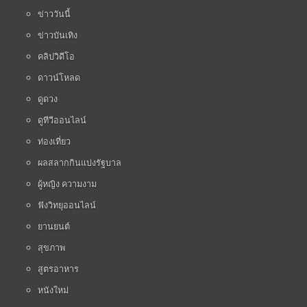
ข่าววันนี้
ข่าวบันเทิง
คลิปวิดีโอ
ดาวน์โหลด
ดูดวง
ดูทีวีออนไลน์
ท่องเที่ยว
ผลสลากกินแบ่งรัฐบาล
ผู้หญิง ความงาม
ฟังวิทยุออนไลน์
ยานยนต์
สุขภาพ
สูตรอาหาร
หนังใหม่