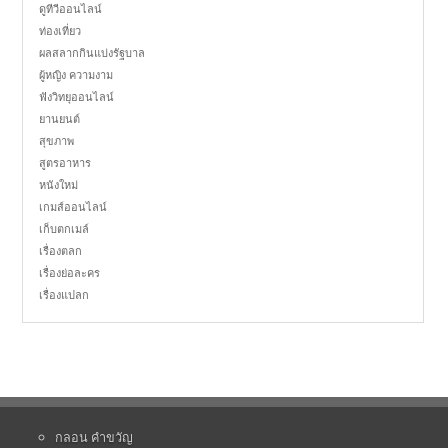
ดูทีวีออนไลน์
ท่องเที่ยว
ผลสลากกินแบ่งรัฐบาล
ผู้หญิง ความงาม
ฟังวิทยุออนไลน์
ยานยนต์
สุขภาพ
สูตรอาหาร
หนังใหม่
เกมส์ออนไลน์
เก็บตกเมล์
เรื่องตลก
เรื่องย่อละคร
เรื่องแปลก
กลอน คำขวัญ