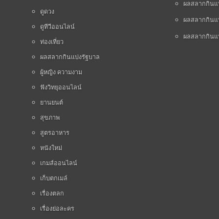
ผลสลากกินแบ
ดูดวง
ผลสลากกินแบ
ดูทีวีออนไลน์
ผลสลากกินแบ
ท่องเที่ยว
ผลสลากกินแบ่งรัฐบาล
ผู้หญิง ความงาม
ฟังวิทยุออนไลน์
ยานยนต์
สุขภาพ
สูตรอาหาร
หนังใหม่
เกมส์ออนไลน์
เก็บตกเมล์
เรื่องตลก
เรื่องย่อละคร