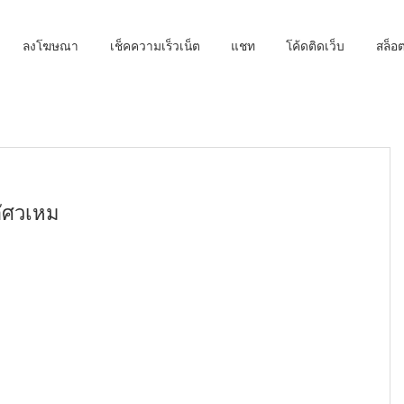
ลงโฆษณา
เช็คความเร็วเน็ต
แชท
โค้ดติดเว็บ
สล็
อัศวเหม