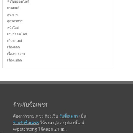
ฟังวิทยุออนไลน์
ยานยนต์
สุขภาพ
สูตรอาหาร
หนังใหม่
เกมส์ออนไลน์
เก็บตกเมล์
เรื่องตลก
เรื่องย่อละคร
เรื่องแปลก
ร้านรับซื้อเพชร
ต้องการขายเพชร ต้องเว็บ
รับซื้อเพชร
เป็น
ร้านรับซื้อเพชร
ให้ราคาสูง ส่งรูปมาที่ไลน์
@petchtong ได้ตลอด 24 ชม.