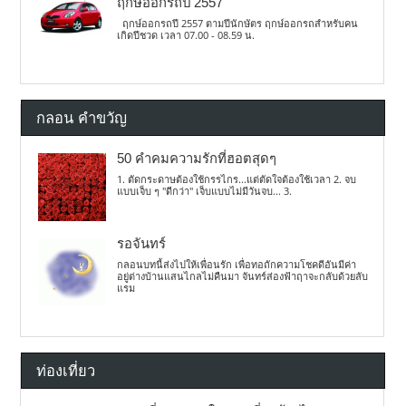
ฤกษ์ออกรถปี 2557
ฤกษ์ออกรถปี 2557 ตามปีนักษัตร ฤกษ์ออกรถสำหรับคน
เกิดปีชวด เวลา 07.00 - 08.59 น.
กลอน คำขวัญ
50 คำคมความรักที่ฮอตสุดๆ
1. ตัดกระดาษต้องใช้กรรไกร...แต่ตัดใจต้องใช้เวลา 2. จบ
แบบเจ็บ ๆ "ดีกว่า" เจ็บแบบไม่มีวันจบ... 3.
รอจันทร์
กลอนบทนี้ส่งไปให้เพื่อนรัก เพื่อทอถักความโชคดีอันมีค่า
อยู่ต่างบ้านแสนไกลไม่คืนมา จันทร์ส่องฟ้าฤาจะกลับด้วยลับ
แรม
ท่องเที่ยว