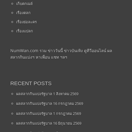
เก็บตกเมล์
เรื่องตลก
เรื่องย่อละคร
เรื่องแปลก
NumWan.com รวม ข่าววันนี้ ข่าวบันเทิง ดูทีวีออนไลน์ ผล
สลากกินแบ่งฯ หาเพื่อน แชท ฯลฯ
RECENT POSTS
ผลสลากกินแบ่งรัฐบาล 1 สิงหาคม 2569
ผลสลากกินแบ่งรัฐบาล 16 กรกฎาคม 2569
ผลสลากกินแบ่งรัฐบาล 1 กรกฎาคม 2569
ผลสลากกินแบ่งรัฐบาล 16 มิถุนายน 2569