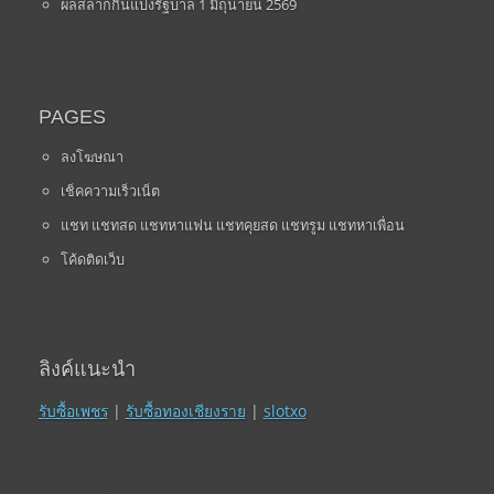
ผลสลากกินแบ่งรัฐบาล 1 มิถุนายน 2569
PAGES
ลงโฆษณา
เช็คความเร็วเน็ต
แชท แชทสด แชทหาแฟน แชทคุยสด แชทรูม แชทหาเพื่อน
โค้ดติดเว็บ
ลิงค์แนะนำ
รับซื้อเพชร
|
รับซื้อทองเชียงราย
|
slotxo