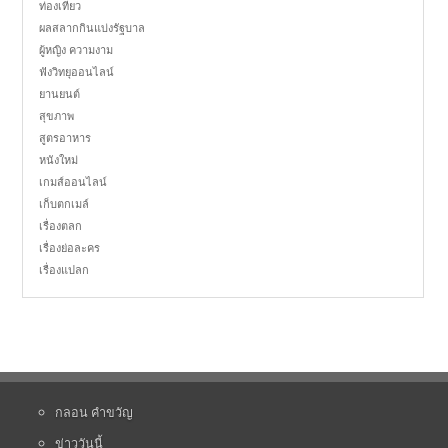
ท่องเที่ยว
ผลสลากกินแบ่งรัฐบาล
ผู้หญิง ความงาม
ฟังวิทยุออนไลน์
ยานยนต์
สุขภาพ
สูตรอาหาร
หนังใหม่
เกมส์ออนไลน์
เก็บตกเมล์
เรื่องตลก
เรื่องย่อละคร
เรื่องแปลก
กลอน คำขวัญ
ข่าววันนี้