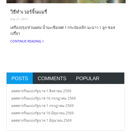
วิธีทำเวอร์จิ้นแมรี่
July 21, 2011
เครื่องปรุง/ส่วนผสม น้ำมะเขือเทศ 1 กระป๋องเล็ก มะนาว 1 ลูก ซอส
เปรี้ยว
CONTINUE READING >
POSTS
COMMENTS
POPULAR
ผลสลากกินแบ่งรัฐบาล 1 สิงหาคม 2569
ผลสลากกินแบ่งรัฐบาล 16 กรกฎาคม 2569
ผลสลากกินแบ่งรัฐบาล 1 กรกฎาคม 2569
ผลสลากกินแบ่งรัฐบาล 16 มิถุนายน 2569
ผลสลากกินแบ่งรัฐบาล 1 มิถุนายน 2569