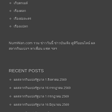
เก็บตกเมล์
เรื่องตลก
เรื่องย่อละคร
เรื่องแปลก
NumWan.com รวม ข่าววันนี้ ข่าวบันเทิง ดูทีวีออนไลน์ ผล
สลากกินแบ่งฯ หาเพื่อน แชท ฯลฯ
RECENT POSTS
ผลสลากกินแบ่งรัฐบาล 1 สิงหาคม 2569
ผลสลากกินแบ่งรัฐบาล 16 กรกฎาคม 2569
ผลสลากกินแบ่งรัฐบาล 1 กรกฎาคม 2569
ผลสลากกินแบ่งรัฐบาล 16 มิถุนายน 2569