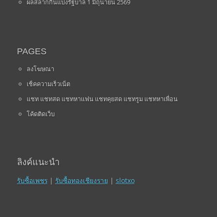
ผลสลากกินแบ่งรัฐบาล 1 มิถุนายน 2569
PAGES
ลงโฆษณา
เช็คความเร็วเน็ต
แชท แชทสด แชทหาแฟน แชทคุยสด แชทรูม แชทหาเพื่อน
โค้ดติดเว็บ
ลิงค์แนะนำ
รับซื้อเพชร
|
รับซื้อทองเชียงราย
|
slotxo