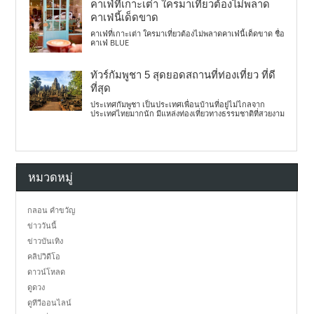
คาเฟ่ที่เกาะเต่า ใครมาเที่ยวต้องไม่พลาด
คาเฟ่นี้เด็ดขาด
คาเฟ่ที่เกาะเต่า ใครมาเที่ยวต้องไม่พลาดคาเฟ่นี้เด็ดขาด ชื่อ
คาเฟ่ BLUE
ทัวร์กัมพูชา 5 สุดยอดสถานที่ท่องเที่ยว ที่ดี
ที่สุด
ประเทศกัมพูชา เป็นประเทศเพื่อนบ้านที่อยู่ไม่ไกลจาก
ประเทศไทยมากนัก มีแหล่งท่องเที่ยวทางธรรมชาติที่สวยงาม
หมวดหมู่
กลอน คำขวัญ
ข่าววันนี้
ข่าวบันเทิง
คลิปวิดีโอ
ดาวน์โหลด
ดูดวง
ดูทีวีออนไลน์