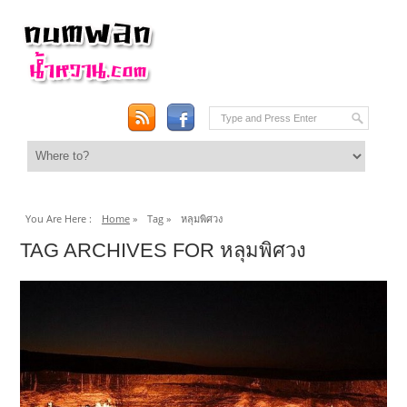
You Are Here :
Home
»
Tag »
หลุมพิศวง
TAG ARCHIVES FOR หลุมพิศวง