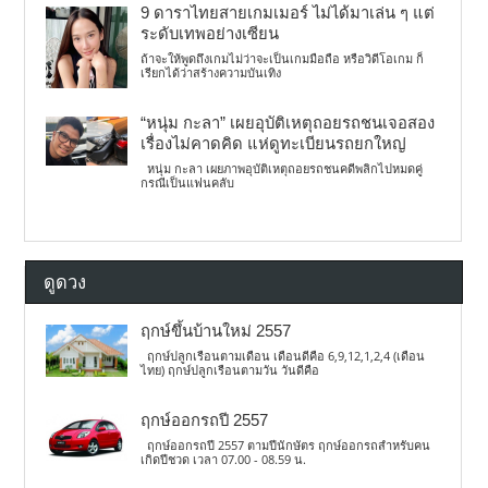
9 ดาราไทยสายเกมเมอร์ ไม่ได้มาเล่น ๆ แต่
ระดับเทพอย่างเซียน
ถ้าจะให้พูดถึงเกมไม่ว่าจะเป็นเกมมือถือ หรือวิดีโอเกม ก็
เรียกได้ว่าสร้างความบันเทิง
“หนุ่ม กะลา” เผยอุบัติเหตุถอยรถชนเจอสอง
เรื่องไม่คาดคิด แห่ดูทะเบียนรถยกใหญ่
หนุ่ม กะลา เผยภาพอุบัติเหตุถอยรถชนคดีพลิกไปหมดคู่
กรณีเป็นแฟนคลับ
ดูดวง
ฤกษ์ขึ้นบ้านใหม่ 2557
ฤกษ์ปลูกเรือนตามเดือน เดือนดีคือ 6,9,12,1,2,4 (เดือน
ไทย) ฤกษ์ปลูกเรือนตามวัน วันดีคือ
ฤกษ์ออกรถปี 2557
ฤกษ์ออกรถปี 2557 ตามปีนักษัตร ฤกษ์ออกรถสำหรับคน
เกิดปีชวด เวลา 07.00 - 08.59 น.