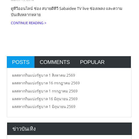
ดูทีวีออนไลน์ ช่อง สบายดีทีวี Sabaidee TV live ช่องเพลง และความ
บันเทิงหลากหลาย
CONTINUE READING >
POSTS
COMMENTS
POPULAR
ผลสลากกินแบ่งรัฐบาล 1 สิงหาคม 2569
ผลสลากกินแบ่งรัฐบาล 16 กรกฎาคม 2569
ผลสลากกินแบ่งรัฐบาล 1 กรกฎาคม 2569
ผลสลากกินแบ่งรัฐบาล 16 มิถุนายน 2569
ผลสลากกินแบ่งรัฐบาล 1 มิถุนายน 2569
ข่าวบันเทิง