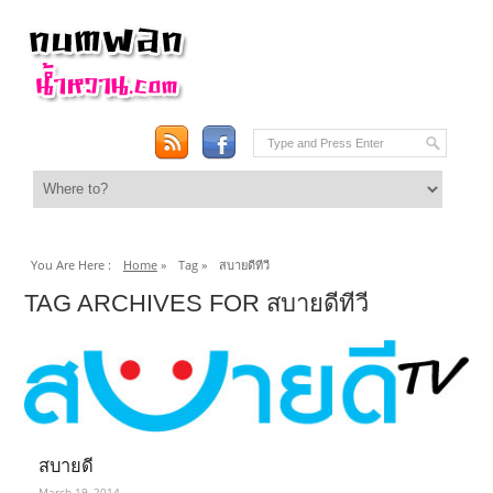
You Are Here :
Home
»
Tag »
สบายดีทีวี
TAG ARCHIVES FOR สบายดีทีวี
สบายดี
March 19, 2014