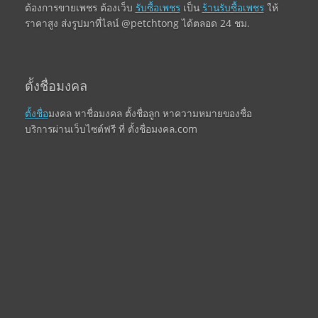
ต้องการขายเพชร ต้องเว็บ
รับซื้อเพชร
เป็น
ร้านรับซื้อเพชร
ให้
ราคาสูง ส่งรูปมาที่ไลน์ @petchtong ได้ตลอด 24 ชม.
ตั้งชื่อมงคล
ตั้งชื่อ
มงคล หาชื่อมงคล ตั้งชื่อลูก หาความหมายของชื่อ
บริการผ่านเว็บไซต์ฟรี ที่ ตั้งชื่อมงคล.com