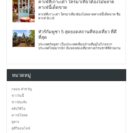
คาเฟ่ที่เกาะเต่า ใครมาเที่ยวต้องไม่พลาด
คาเฟ่นี้เด็ดขาด
คาเฟ่ที่เกาะเต่า ใครมาเที่ยวต้องไม่พลาดคาเฟ่นี้เด็ดขาด ชื่อ
คาเฟ่ BLUE
ทัวร์กัมพูชา 5 สุดยอดสถานที่ท่องเที่ยว ที่ดี
ที่สุด
ประเทศกัมพูชา เป็นประเทศเพื่อนบ้านที่อยู่ไม่ไกลจาก
ประเทศไทยมากนัก มีแหล่งท่องเที่ยวทางธรรมชาติที่สวยงาม
หมวดหมู่
กลอน คำขวัญ
ข่าววันนี้
ข่าวบันเทิง
คลิปวิดีโอ
ดาวน์โหลด
ดูดวง
ดูทีวีออนไลน์