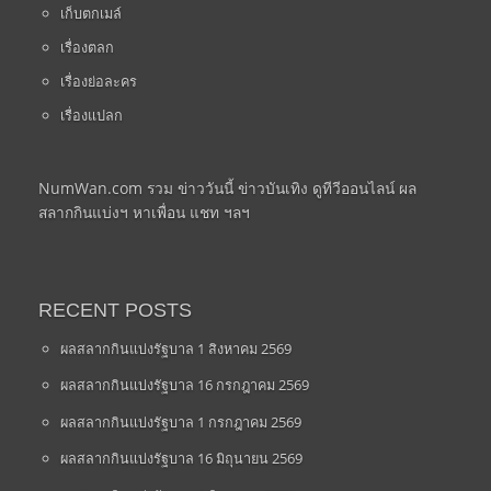
เก็บตกเมล์
เรื่องตลก
เรื่องย่อละคร
เรื่องแปลก
NumWan.com รวม ข่าววันนี้ ข่าวบันเทิง ดูทีวีออนไลน์ ผล
สลากกินแบ่งฯ หาเพื่อน แชท ฯลฯ
RECENT POSTS
ผลสลากกินแบ่งรัฐบาล 1 สิงหาคม 2569
ผลสลากกินแบ่งรัฐบาล 16 กรกฎาคม 2569
ผลสลากกินแบ่งรัฐบาล 1 กรกฎาคม 2569
ผลสลากกินแบ่งรัฐบาล 16 มิถุนายน 2569