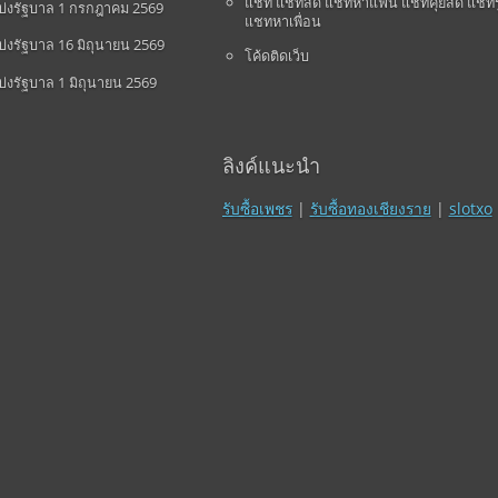
แชท แชทสด แชทหาแฟน แชทคุยสด แชทร
่งรัฐบาล 1 กรกฎาคม 2569
แชทหาเพื่อน
่งรัฐบาล 16 มิถุนายน 2569
โค้ดติดเว็บ
่งรัฐบาล 1 มิถุนายน 2569
ลิงค์แนะนำ
รับซื้อเพชร
|
รับซื้อทองเชียงราย
|
slotxo