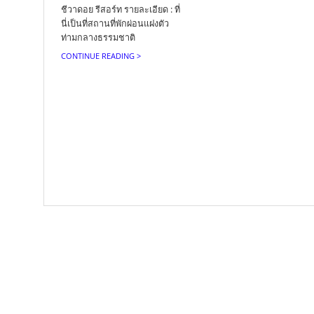
ชีวาดอย รีสอร์ท รายละเอียด : ที่
นี่เป็นที่สถานที่พักผ่อนแฝงตัว
ท่ามกลางธรรมชาติ
CONTINUE READING >