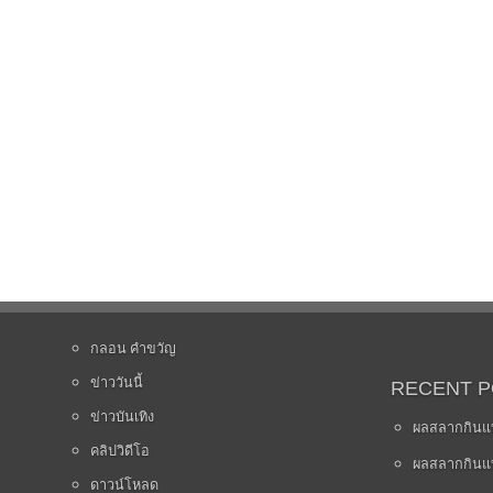
กลอน คำขวัญ
ข่าววันนี้
RECENT 
ข่าวบันเทิง
ผลสลากกินแบ
คลิปวิดีโอ
ผลสลากกินแบ
ดาวน์โหลด