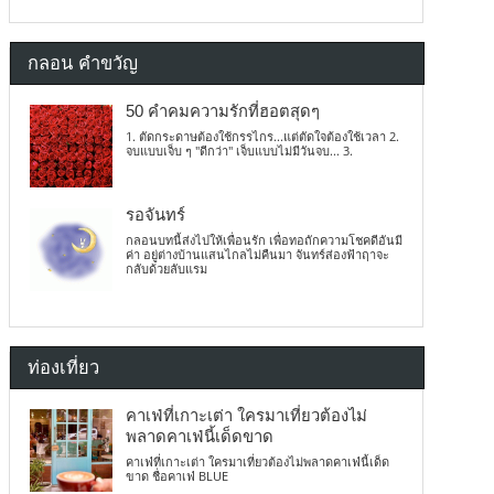
กลอน คำขวัญ
50 คำคมความรักที่ฮอตสุดๆ
1. ตัดกระดาษต้องใช้กรรไกร...แต่ตัดใจต้องใช้เวลา 2.
จบแบบเจ็บ ๆ "ดีกว่า" เจ็บแบบไม่มีวันจบ... 3.
รอจันทร์
กลอนบทนี้ส่งไปให้เพื่อนรัก เพื่อทอถักความโชคดีอันมี
ค่า อยู่ต่างบ้านแสนไกลไม่คืนมา จันทร์ส่องฟ้าฤาจะ
กลับด้วยลับแรม
ท่องเที่ยว
คาเฟ่ที่เกาะเต่า ใครมาเที่ยวต้องไม่
พลาดคาเฟ่นี้เด็ดขาด
คาเฟ่ที่เกาะเต่า ใครมาเที่ยวต้องไม่พลาดคาเฟ่นี้เด็ด
ขาด ชื่อคาเฟ่ BLUE