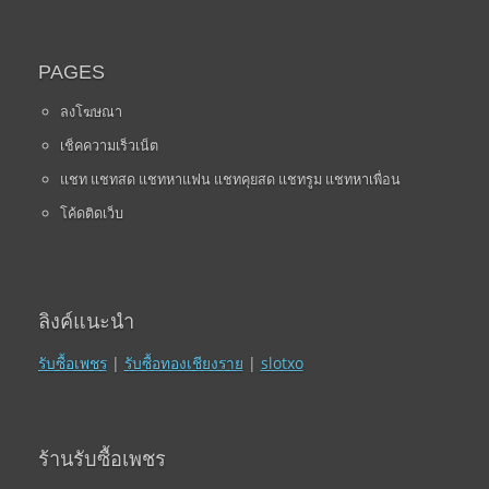
PAGES
ลงโฆษณา
เช็คความเร็วเน็ต
แชท แชทสด แชทหาแฟน แชทคุยสด แชทรูม แชทหาเพื่อน
โค้ดติดเว็บ
ลิงค์แนะนำ
รับซื้อเพชร
|
รับซื้อทองเชียงราย
|
slotxo
ร้านรับซื้อเพชร