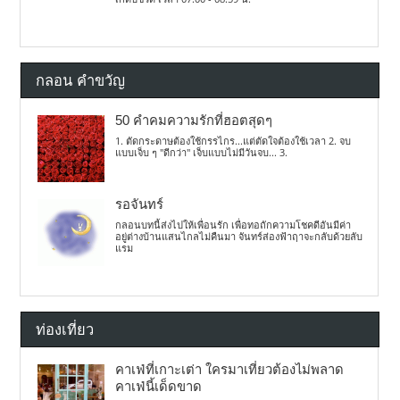
กลอน คำขวัญ
50 คำคมความรักที่ฮอตสุดๆ
1. ตัดกระดาษต้องใช้กรรไกร...แต่ตัดใจต้องใช้เวลา 2. จบ
แบบเจ็บ ๆ "ดีกว่า" เจ็บแบบไม่มีวันจบ... 3.
รอจันทร์
กลอนบทนี้ส่งไปให้เพื่อนรัก เพื่อทอถักความโชคดีอันมีค่า
อยู่ต่างบ้านแสนไกลไม่คืนมา จันทร์ส่องฟ้าฤาจะกลับด้วยลับ
แรม
ท่องเที่ยว
คาเฟ่ที่เกาะเต่า ใครมาเที่ยวต้องไม่พลาด
คาเฟ่นี้เด็ดขาด