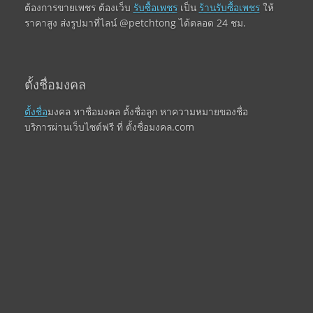
ต้องการขายเพชร ต้องเว็บ
รับซื้อเพชร
เป็น
ร้านรับซื้อเพชร
ให้
ราคาสูง ส่งรูปมาที่ไลน์ @petchtong ได้ตลอด 24 ชม.
ตั้งชื่อมงคล
ตั้งชื่อ
มงคล หาชื่อมงคล ตั้งชื่อลูก หาความหมายของชื่อ
บริการผ่านเว็บไซต์ฟรี ที่ ตั้งชื่อมงคล.com