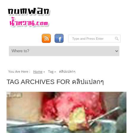
You Are Here :
Home
»
Tag »
คลิปแปลกๆ
TAG ARCHIVES FOR คลิปแปลกๆ