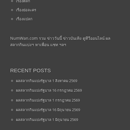
เรื่องตลก
เรื่องย่อละคร
เรื่องแปลก
NumWan.com รวม ข่าววันนี้ ข่าวบันเทิง ดูทีวีออนไลน์ ผล
สลากกินแบ่งฯ หาเพื่อน แชท ฯลฯ
RECENT POSTS
ผลสลากกินแบ่งรัฐบาล 1 สิงหาคม 2569
ผลสลากกินแบ่งรัฐบาล 16 กรกฎาคม 2569
ผลสลากกินแบ่งรัฐบาล 1 กรกฎาคม 2569
ผลสลากกินแบ่งรัฐบาล 16 มิถุนายน 2569
ผลสลากกินแบ่งรัฐบาล 1 มิถุนายน 2569