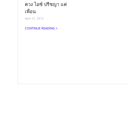
ควง ไอซ์ ปรีชญา แค่
เพื่อน
April 21, 2012
CONTINUE READING >