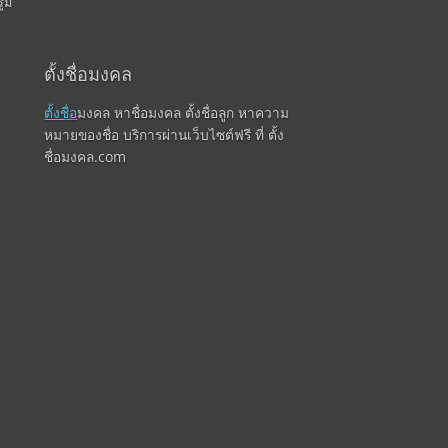
ูม
ตั้งชื่อมงคล
ตั้งชื่อ
มงคล หาชื่อมงคล ตั้งชื่อลูก หาความ
หมายของชื่อ บริการผ่านเว็บไซต์ฟรี ที่ ตั้ง
ชื่อมงคล.com