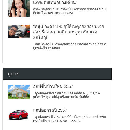
แต่ระดับเทพอย่างเซียน
ถ้าจะให้พูดถึงเกมไม่ว่าจะเป็นเกมมือถือ หรือวิดีโอเกม
ก็เรียกได้ว่าสร้างความบันเทิง
“หนุ่ม กะลา” เผยอุบัติเหตุถอยรถชนเจอ
สองเรื่องไม่คาดคิด แห่ดูทะเบียนรถ
ยกใหญ่
หนุ่ม กะลา เผยภาพอุบัติเหตุถอยรถชนคดีพลิกไปหมด
คู่กรณีเป็นแฟนคลับ
ดูดวง
ฤกษ์ขึ้นบ้านใหม่ 2557
ฤกษ์ปลูกเรือนตามเดือน เดือนดีคือ 6,9,12,1,2,4
(เดือนไทย) ฤกษ์ปลูกเรือนตามวัน วันดีคือ
ฤกษ์ออกรถปี 2557
ฤกษ์ออกรถปี 2557 ตามปีนักษัตร ฤกษ์ออกรถสำหรับ
คนเกิดปีชวด เวลา 07.00 - 08.59 น.