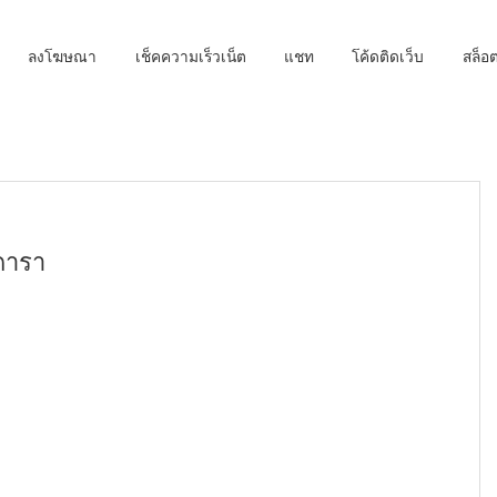
ลงโฆษณา
เช็คความเร็วเน็ต
แชท
โค้ดติดเว็บ
สล็
ดารา