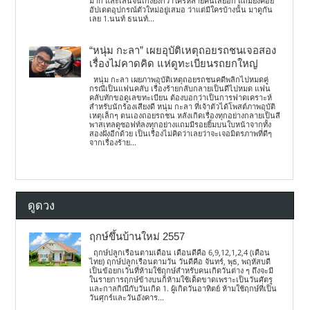
มาก และเล่นจนเก่งยิ่งกว่าใครหลายคนเสียอีก แถมยังคอย
อัปเดตอุปกรณ์ตัวใหม่อยู่เสมอ ว่าแต่มีใครบ้างนั้น มาดูกัน
เลย 1.นนท์ ธนนท์...
“หนุ่ม กะลา” เผยอุบัติเหตุถอยรถชนเจอสอง
เรื่องไม่คาดคิด แห่ดูทะเบียนรถยกใหญ่
หนุ่ม กะลา เผยภาพอุบัติเหตุถอยรถชนคดีพลิกไปหมดคู่
กรณีเป็นแฟนคลับ เรื่องร้ายกลับกลายเป็นดีไปหมด แฟน
คลับทักขอดูเลขทะเบียน ต้องบอกว่าเป็นการฟาดเคราะห์
สำหรับนักร้องเสียงดี หนุ่ม กะลา ที่เจ้าตัวได้โพสต์ภาพอุบัติ
เหตุเล็กๆ ตนเองถอยรถชน หลังเกิดเรื่องทุกอย่างกลายเป็นสี
พาสเทลดูซอฟท์ลงทุกอย่างแถมมีรอยยิ้มบนใบหน้าจากทั้ง
สองฝั่งอีกด้วย เป็นเรื่องไม่คิดว่าเลยว่าจะเจอมิตรภาพที่ดีๆ
จากเรื่องร้าย...
ดูดวง
ฤกษ์ขึ้นบ้านใหม่ 2557
ฤกษ์ปลูกเรือนตามเดือน เดือนดีคือ 6,9,12,1,2,4 (เดือน
ไทย) ฤกษ์ปลูกเรือนตามวัน วันดีคือ จันทร์, พุธ, พฤหัสบดี
เป็นข้อยกเว้นที่ห้ามใช้ฤกษ์สำหรับคนเกิดวันต่าง ๆ ถึงจะมี
ในรายการฤกษ์ข้างบนก็ห้ามใช้เด็ดขาดเพราะเป็นวันศัตรู
และกาลกิณีกับวันเกิด 1. ผู้เกิดวันอาทิตย์ ห้ามใช้ฤกษ์ที่เป็น
วันศุกร์และวันอังคาร...