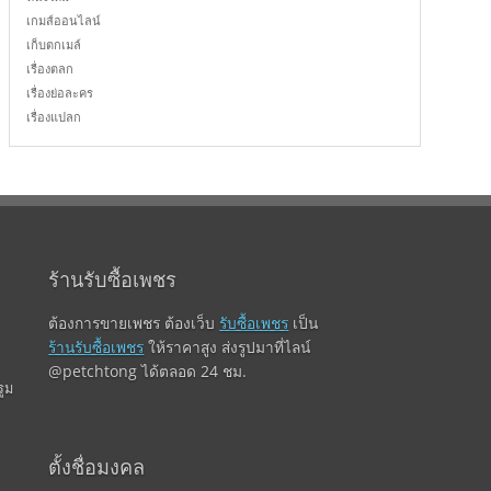
เกมส์ออนไลน์
เก็บตกเมล์
เรื่องตลก
เรื่องย่อละคร
เรื่องแปลก
ร้านรับซื้อเพชร
ต้องการขายเพชร ต้องเว็บ
รับซื้อเพชร
เป็น
ร้านรับซื้อเพชร
ให้ราคาสูง ส่งรูปมาที่ไลน์
@petchtong ได้ตลอด 24 ชม.
ูม
ตั้งชื่อมงคล