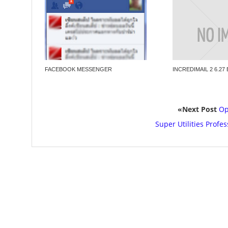
FACEBOOK MESSENGER
INCREDIMAIL 2 6.27 
«Next Post
Op
Super Utilities Profes