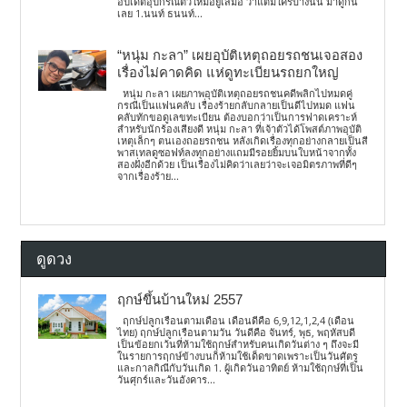
อัปเดตอุปกรณ์ตัวใหม่อยู่เสมอ ว่าแต่มีใครบ้างนั้น มาดูกัน
เลย 1.นนท์ ธนนท์...
“หนุ่ม กะลา” เผยอุบัติเหตุถอยรถชนเจอสอง
เรื่องไม่คาดคิด แห่ดูทะเบียนรถยกใหญ่
หนุ่ม กะลา เผยภาพอุบัติเหตุถอยรถชนคดีพลิกไปหมดคู่
กรณีเป็นแฟนคลับ เรื่องร้ายกลับกลายเป็นดีไปหมด แฟน
คลับทักขอดูเลขทะเบียน ต้องบอกว่าเป็นการฟาดเคราะห์
สำหรับนักร้องเสียงดี หนุ่ม กะลา ที่เจ้าตัวได้โพสต์ภาพอุบัติ
เหตุเล็กๆ ตนเองถอยรถชน หลังเกิดเรื่องทุกอย่างกลายเป็นสี
พาสเทลดูซอฟท์ลงทุกอย่างแถมมีรอยยิ้มบนใบหน้าจากทั้ง
สองฝั่งอีกด้วย เป็นเรื่องไม่คิดว่าเลยว่าจะเจอมิตรภาพที่ดีๆ
จากเรื่องร้าย...
ดูดวง
ฤกษ์ขึ้นบ้านใหม่ 2557
ฤกษ์ปลูกเรือนตามเดือน เดือนดีคือ 6,9,12,1,2,4 (เดือน
ไทย) ฤกษ์ปลูกเรือนตามวัน วันดีคือ จันทร์, พุธ, พฤหัสบดี
เป็นข้อยกเว้นที่ห้ามใช้ฤกษ์สำหรับคนเกิดวันต่าง ๆ ถึงจะมี
ในรายการฤกษ์ข้างบนก็ห้ามใช้เด็ดขาดเพราะเป็นวันศัตรู
และกาลกิณีกับวันเกิด 1. ผู้เกิดวันอาทิตย์ ห้ามใช้ฤกษ์ที่เป็น
วันศุกร์และวันอังคาร...