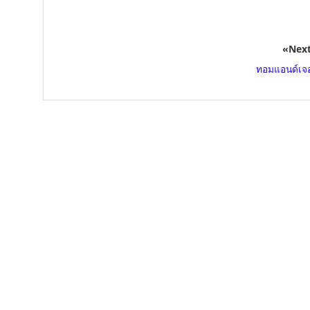
«Nex
ทอมแอนด์เจอร์