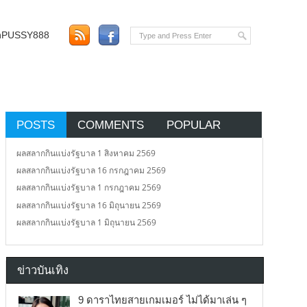
อตPUSSY888
POSTS
COMMENTS
POPULAR
ผลสลากกินแบ่งรัฐบาล 1 สิงหาคม 2569
ผลสลากกินแบ่งรัฐบาล 16 กรกฎาคม 2569
ผลสลากกินแบ่งรัฐบาล 1 กรกฎาคม 2569
ผลสลากกินแบ่งรัฐบาล 16 มิถุนายน 2569
ผลสลากกินแบ่งรัฐบาล 1 มิถุนายน 2569
ข่าวบันเทิง
9 ดาราไทยสายเกมเมอร์ ไม่ได้มาเล่น ๆ