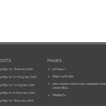
POSTS
PAGES
่งรัฐบาล 1 สิงหาคม 2569
ลงโฆษณา
เช็คความเร็วเน็ต
่งรัฐบาล 16 กรกฎาคม 2569
แชท แชทสด แชทหาแฟน แชทคุยสด แชทร
่งรัฐบาล 1 กรกฎาคม 2569
แชทหาเพื่อน
่งรัฐบาล 16 มิถุนายน 2569
โค้ดติดเว็บ
่งรัฐบาล 1 มิถุนายน 2569