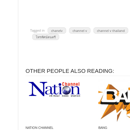
Tagged in
chanelv
channel v
channel v thailand
โทรทัศน์ดนตรี
OTHER PEOPLE ALSO READING:
NATION CHANNEL
BANG