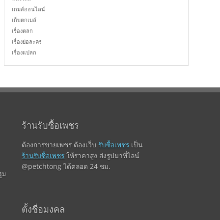
เกมส์ออนไลน์
เก็บตกเมล์
เรื่องตลก
เรื่องย่อละคร
เรื่องแปลก
ร้านรับซื้อเพชร
ต้องการขายเพชร ต้องเว็บ
รับซื้อเพชร
เป็น
ร้านรับซื้อเพชร
ให้ราคาสูง ส่งรูปมาที่ไลน์
@petchtong ได้ตลอด 24 ชม.
ูม
ตั้งชื่อมงคล