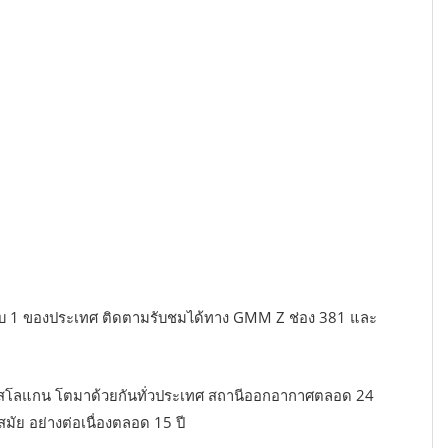
นดับ 1 ของประเทศ ติดตามรับชมได้ทาง GMM Z ช่อง 381 และ
ย สโลแกน โตมาด้วยกันทั่วประเทศ สถานีออกอากาศตลอด 24
มัย อย่างต่อเนื่องตลอด 15 ปี