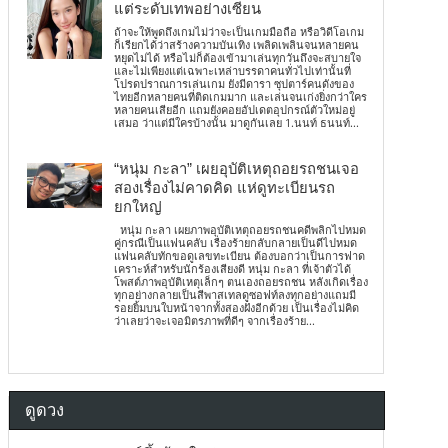
แต่ระดับเทพอย่างเซียน
ถ้าจะให้พูดถึงเกมไม่ว่าจะเป็นเกมมือถือ หรือวิดีโอเกม
ก็เรียกได้ว่าสร้างความบันเทิง เพลิดเพลินจนหลายคน
หยุดไม่ได้ หรือไม่ก็ต้องเข้ามาเล่นทุกวันถึงจะสบายใจ
และไม่เพียงแต่เฉพาะเหล่าบรรดาคนทั่วไปเท่านั้นที่
โปรดปราณการเล่นเกม ยังมีดารา ซุปตาร์คนดังของ
ไทยอีกหลายคนที่ติดเกมมาก และเล่นจนเก่งยิ่งกว่าใคร
หลายคนเสียอีก แถมยังคอยอัปเดตอุปกรณ์ตัวใหม่อยู่
เสมอ ว่าแต่มีใครบ้างนั้น มาดูกันเลย 1.นนท์ ธนนท์...
“หนุ่ม กะลา” เผยอุบัติเหตุถอยรถชนเจอ
สองเรื่องไม่คาดคิด แห่ดูทะเบียนรถ
ยกใหญ่
หนุ่ม กะลา เผยภาพอุบัติเหตุถอยรถชนคดีพลิกไปหมด
คู่กรณีเป็นแฟนคลับ เรื่องร้ายกลับกลายเป็นดีไปหมด
แฟนคลับทักขอดูเลขทะเบียน ต้องบอกว่าเป็นการฟาด
เคราะห์สำหรับนักร้องเสียงดี หนุ่ม กะลา ที่เจ้าตัวได้
โพสต์ภาพอุบัติเหตุเล็กๆ ตนเองถอยรถชน หลังเกิดเรื่อง
ทุกอย่างกลายเป็นสีพาสเทลดูซอฟท์ลงทุกอย่างแถมมี
รอยยิ้มบนใบหน้าจากทั้งสองฝั่งอีกด้วย เป็นเรื่องไม่คิด
ว่าเลยว่าจะเจอมิตรภาพที่ดีๆ จากเรื่องร้าย...
ดูดวง