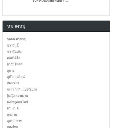
ไปทัวร์เขมรกันเลยดีกว่า...
หมวดหมู่
กลอน คำขวัญ
ข่าววันนี้
ข่าวบันเทิง
คลิปวิดีโอ
ดาวน์โหลด
ดูดวง
ดูทีวีออนไลน์
ท่องเที่ยว
ผลสลากกินแบ่งรัฐบาล
ผู้หญิง ความงาม
ฟังวิทยุออนไลน์
ยานยนต์
สุขภาพ
สูตรอาหาร
หนังใหม่