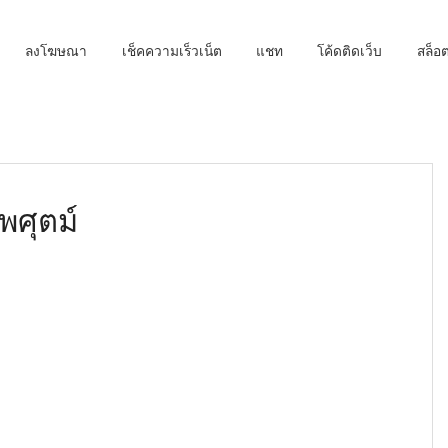
ลงโฆษณา
เช็คความเร็วเน็ต
แชท
โค้ดติดเว็บ
สล็
ศุตม์