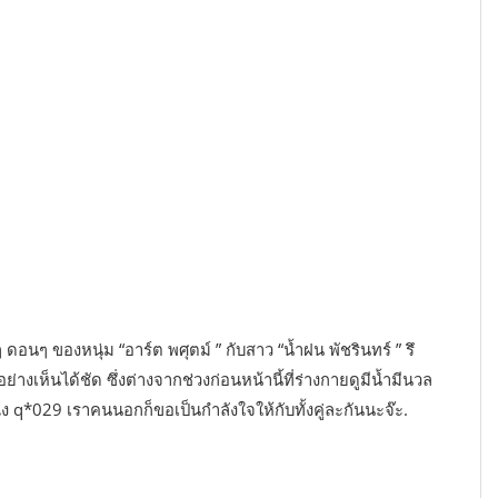
ๆ ดอนๆ ของหนุ่ม “อาร์ต พศุตม์ ” กับสาว “น้ำฝน พัชรินทร์ ” รึ
างเห็นได้ชัด ซึ่งต่างจากช่วงก่อนหน้านี้ที่ร่างกายดูมีน้ำมีนวล
ยังไง q*029 เราคนนอกก็ขอเป็นกำลังใจให้กับทั้งคู่ละกันนะจ๊ะ.