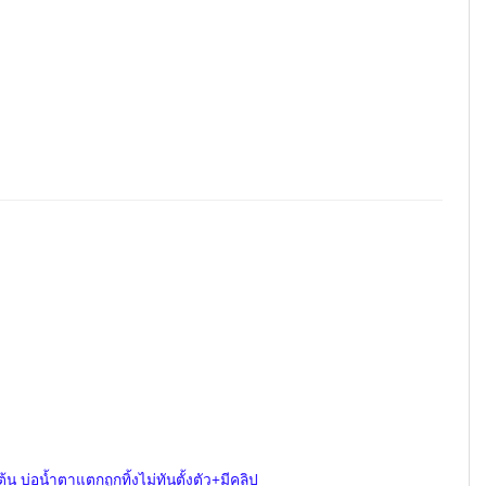
น บ่อน้ำตาแตกถูกทิ้งไม่ทันตั้งตัว+มีคลิป