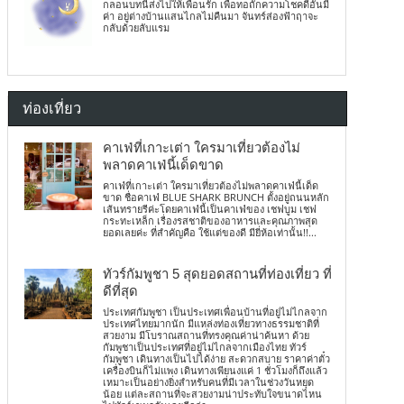
กลอนบทนี้ส่งไปให้เพื่อนรัก เพื่อทอถักความโชคดีอันมี
ค่า อยู่ต่างบ้านแสนไกลไม่คืนมา จันทร์ส่องฟ้าฤาจะ
กลับด้วยลับแรม
ท่องเที่ยว
คาเฟ่ที่เกาะเต่า ใครมาเที่ยวต้องไม่
พลาดคาเฟ่นี้เด็ดขาด
คาเฟ่ที่เกาะเต่า ใครมาเที่ยวต้องไม่พลาดคาเฟ่นี้เด็ด
ขาด ชื่อคาเฟ่ BLUE SHARK BRUNCH ตั้งอยู่ถนนหลัก
เส้นทรายรีค่ะโดยคาเฟ่นี้เป็นคาเฟ่ของ เชฟบูม เชฟ
กระทะเหล็ก เรื่องรสชาติของอาหารและคุณภาพสุด
ยอดเลยค่ะ ที่สำคัญคือ ใช้แต่ของดี มียี่ห้อเท่านั้น!!...
ทัวร์กัมพูชา 5 สุดยอดสถานที่ท่องเที่ยว ที่
ดีที่สุด
ประเทศกัมพูชา เป็นประเทศเพื่อนบ้านที่อยู่ไม่ไกลจาก
ประเทศไทยมากนัก มีแหล่งท่องเที่ยวทางธรรมชาติที่
สวยงาม มีโบราณสถานที่ทรงคุณค่าน่าค้นหา ด้วย
กัมพูชาเป็นประเทศที่อยู่ไม่ไกลจากเมืองไทย ทัวร์
กัมพูชา เดินทางเป็นไปได้ง่าย สะดวกสบาย ราคาค่าตั๋ว
เครื่องบินก็ไม่แพง เดินทางเพียนงแค่ 1 ชั่วโมงก็ถึงแล้ว
เหมาะเป็นอย่างยิ่งสำหรับคนที่มีเวลาในช่วงวันหยุด
น้อย แต่ละสถานที่จะสวยงามน่าประทับใจขนาดไหน