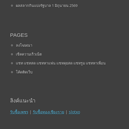
ผลสลากกินแบ่งรัฐบาล 1 มิถุนายน 2569
PAGES
ลงโฆษณา
เช็คความเร็วเน็ต
แชท แชทสด แชทหาแฟน แชทคุยสด แชทรูม แชทหาเพื่อน
โค้ดติดเว็บ
ลิงค์แนะนำ
รับซื้อเพชร
|
รับซื้อทองเชียงราย
|
slotxo