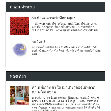
กลอน คำขวัญ
50 คำคมความรักที่ฮอตสุดๆ
1. ตัดกระดาษต้องใช้กรรไกร…แต่ตัดใจต้องใช้เวลา 2. จบ
แบบเจ็บ ๆ “ดีกว่า” เจ็บแบบไม่มีวันจบ… 3. ถ้าชอบก็กด
“Like” ถ้าใช่ก็กด”Love” 4. ผู้ชายไม่ได้ต้องการนางฟ้า แต่...
รอจันทร์
กลอนบทนี้ส่งไปให้เพื่อนรัก เพื่อทอถักความโชคดีอันมีค่า
อยู่ต่างบ้านแสนไกลไม่คืนมา จันทร์ส่องฟ้าฤาจะกลับด้วยลับ
แรม
ท่องเที่ยว
คาเฟ่ที่เกาะเต่า ใครมาเที่ยวต้องไม่พลาด
คาเฟ่นี้เด็ดขาด
คาเฟ่ที่เกาะเต่า ใครมาเที่ยวต้องไม่พลาดคาเฟ่นี้เด็ดขาด ชื่อ
คาเฟ่ BLUE SHARK BRUNCH ตั้งอยู่ถนนหลัก เส้นทรายรี
ค่ะโดยคาเฟ่นี้เป็นคาเฟ่ของ เชฟบูม เชฟกระทะเหล็ก เรื่อง
รสชาติของอาหารและคุณภาพสุดยอดเลยค่ะ ที่สำคัญคือ ใช้
แต่ของดี มียี่ห้อเท่านั้น!!...