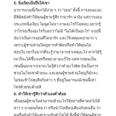
5. นิ่งเงียบปั่นปึ่งใส่เขา
อาการแบบนี้เรียกได้ง่าย ๆ ว่า “งอน” ทั้งนี้ การงอนแบบ
มีลิมิตยังทำให้คุณผู้ชายรู้สึกว่าน่ารัก น่าง้อ แต่การงอน
ประเภทนิ่งเงียบ ไม่พูดไม่จา ถามอะไรก็ไม่ตอบ อยากรู้
ว่าโกรธเรื่องอะไรก็บอกว่าไม่มี “ไม่ได้เป็นอะไร” แบบนี้
นับว่าเป็นการงอนที่ไม่น่ารัก และไร้เหตุผลเอามาก ๆ
เพราะผู้ชายส่วนใหญ่หากทำผิดหรือทำให้คุณไม่
ชอบใจ เขาก็อยากที่จะรู้ว่ามาจากสาเหตุอะไร หากได้รู้
เขาก็จะได้ชี้แจงหรือพยายามแก้ไข แต่หากคุณเป็น
เช่นนี้นอกจากเขาจะไม่รู้ตัวว่าทำอะไรผิด ยังเป็นการ
ชวนโมโหเขาด้วยนะ และคุณผู้ชายส่วนใหญ่ก็มักจะ
ไม่ขอเข้าไปสุงสิงกับสาว ๆ ที่อยู่ในอารมณ์เช่นนี้เท่า
ไหร่ด้วยซะด้วยสิ
6. ทำให้เขารู้สึกว่าตัวเองต่ำต้อย
เมื่อคุณผู้ชายไม่สามารถทำอะไรให้อย่างที่คาดหวังได้
สาว ๆ บางคนก็ต่อว่า หรือนำไปเทียบเคียงกับคนอื่น ว่า
คนอื่นยังทำได้แต่เขากลับทำไม่ได้ สิ่งนี้ทำให้คุณผู้ชาย