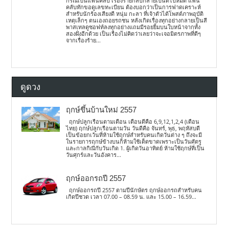
กรณีเป็นแฟนคลับ เรื่องร้ายกลับกลายเป็นดีไปหมด แฟน
คลับทักขอดูเลขทะเบียน ต้องบอกว่าเป็นการฟาดเคราะห์
สำหรับนักร้องเสียงดี หนุ่ม กะลา ที่เจ้าตัวได้โพสต์ภาพอุบัติ
เหตุเล็กๆ ตนเองถอยรถชน หลังเกิดเรื่องทุกอย่างกลายเป็นสี
พาสเทลดูซอฟท์ลงทุกอย่างแถมมีรอยยิ้มบนใบหน้าจากทั้ง
สองฝั่งอีกด้วย เป็นเรื่องไม่คิดว่าเลยว่าจะเจอมิตรภาพที่ดีๆ
จากเรื่องร้าย...
ดูดวง
ฤกษ์ขึ้นบ้านใหม่ 2557
ฤกษ์ปลูกเรือนตามเดือน เดือนดีคือ 6,9,12,1,2,4 (เดือน
ไทย) ฤกษ์ปลูกเรือนตามวัน วันดีคือ จันทร์, พุธ, พฤหัสบดี
เป็นข้อยกเว้นที่ห้ามใช้ฤกษ์สำหรับคนเกิดวันต่าง ๆ ถึงจะมี
ในรายการฤกษ์ข้างบนก็ห้ามใช้เด็ดขาดเพราะเป็นวันศัตรู
และกาลกิณีกับวันเกิด 1. ผู้เกิดวันอาทิตย์ ห้ามใช้ฤกษ์ที่เป็น
วันศุกร์และวันอังคาร...
ฤกษ์ออกรถปี 2557
ฤกษ์ออกรถปี 2557 ตามปีนักษัตร ฤกษ์ออกรถสำหรับคน
เกิดปีชวด เวลา 07.00 – 08.59 น. และ 15.00 – 16.59...