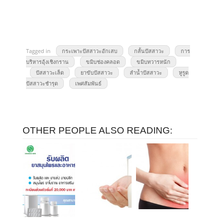
Tagged in
กระเพาะปัสสาวะอักเสบ
กลั้นปัสสาวะ
การ
บริหารอุ้งเชิงกราน
ขมิบช่องคลอด
ขมิบทวารหนัก
ปัสสาวะเล็ด
ยาขับปัสสาวะ
ลำน้ำปัสสาวะ
หูรูด
ปัสสาวะชำรุด
เพศสัมพันธ์
OTHER PEOPLE ALSO READING: