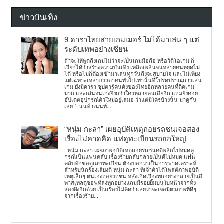
ข่าวบันเทิง
9 ดาราไทยสายเกมเมอร์ ไม่ได้มาเล่น ๆ แต่
ระดับเทพอย่างเซียน
ถ้าจะให้พูดถึงเกมไม่ว่าจะเป็นเกมมือถือ หรือวิดีโอเกม ก็
เรียกได้ว่าสร้างความบันเทิง เพลิดเพลินจนหลายคนหยุดไม่
ได้ หรือไม่ก็ต้องเข้ามาเล่นทุกวันถึงจะสบายใจ และไม่เพียง
แต่เฉพาะเหล่าบรรดาคนทั่วไปเท่านั้นที่โปรดปราณการเล่น
เกม ยังมีดารา ซุปตาร์คนดังของไทยอีกหลายคนที่ติดเกม
มาก และเล่นจนเก่งยิ่งกว่าใครหลายคนเสียอีก แถมยังคอย
อัปเดตอุปกรณ์ตัวใหม่อยู่เสมอ ว่าแต่มีใครบ้างนั้น มาดูกัน
เลย 1.นนท์ ธนนท์...
“หนุ่ม กะลา” เผยอุบัติเหตุถอยรถชนเจอสอง
เรื่องไม่คาดคิด แห่ดูทะเบียนรถยกใหญ่
หนุ่ม กะลา เผยภาพอุบัติเหตุถอยรถชนคดีพลิกไปหมดคู่
กรณีเป็นแฟนคลับ เรื่องร้ายกลับกลายเป็นดีไปหมด แฟน
คลับทักขอดูเลขทะเบียน ต้องบอกว่าเป็นการฟาดเคราะห์
สำหรับนักร้องเสียงดี หนุ่ม กะลา ที่เจ้าตัวได้โพสต์ภาพอุบัติ
เหตุเล็กๆ ตนเองถอยรถชน หลังเกิดเรื่องทุกอย่างกลายเป็นสี
พาสเทลดูซอฟท์ลงทุกอย่างแถมมีรอยยิ้มบนใบหน้าจากทั้ง
สองฝั่งอีกด้วย เป็นเรื่องไม่คิดว่าเลยว่าจะเจอมิตรภาพที่ดีๆ
จากเรื่องร้าย...