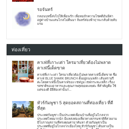
รอจันทร์
กลอนบทนี้ส่งไปให้เพื่อนรัก เพื่อทอถักความโชคดีอันมีค่า
อยู่ต่างบ้านแสนไกลไม่คืนมา จันทร์ส่องฟ้าฤาจะกลับด้วยลับ
แรม
ท่องเที่ยว
คาเฟ่ที่เกาะเต่า ใครมาเที่ยวต้องไม่พลาด
คาเฟ่นี้เด็ดขาด
คาเฟ่ที่เกาะเต่า ใครมาเที่ยวต้องไม่พลาดคาเฟ่นี้เด็ดขาด ชื่อ
คาเฟ่ BLUE SHARK BRUNCH ตั้งอยู่ถนนหลัก เส้นทรายรี
ค่ะโดยคาเฟ่นี้เป็นคาเฟ่ของ เชฟบูม เชฟกระทะเหล็ก เรื่อง
รสชาติของอาหารและคุณภาพสุดยอดเลยค่ะ ที่สำคัญคือ ใช้
แต่ของดี มียี่ห้อเท่านั้น!!...
ทัวร์กัมพูชา 5 สุดยอดสถานที่ท่องเที่ยว ที่ดี
ที่สุด
ประเทศกัมพูชา เป็นประเทศเพื่อนบ้านที่อยู่ไม่ไกลจาก
ประเทศไทยมากนัก มีแหล่งท่องเที่ยวทางธรรมชาติที่สวยงาม
มีโบราณสถานที่ทรงคุณค่าน่าค้นหา ด้วยกัมพูชาเป็น
ประเทศที่อยู่ไม่ไกลจากเมืองไทย ทัวร์กัมพูชา เดินทางเป็น