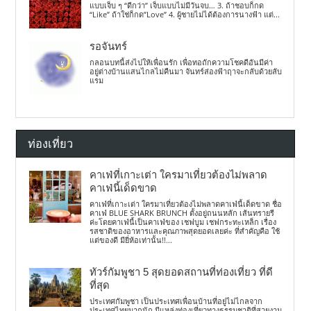
แบบเจ็บ ๆ “ดีกว่า” เจ็บแบบไม่มีวันจบ… 3. ถ้าชอบก็กด
“Like” ถ้าใช่ก็กด”Love” 4. ผู้ชายไม่ได้ต้องการนางฟ้า แต่...
รอจันทร์
กลอนบทนี้ส่งไปให้เพื่อนรัก เพื่อทอถักความโชคดีอันมีค่า
อยู่ต่างบ้านแสนไกลไม่คืนมา จันทร์ส่องฟ้าฤาจะกลับด้วยลับ
แรม
ท่องเที่ยว
คาเฟ่ที่เกาะเต่า ใครมาเที่ยวต้องไม่พลาด
คาเฟ่นี้เด็ดขาด
คาเฟ่ที่เกาะเต่า ใครมาเที่ยวต้องไม่พลาดคาเฟ่นี้เด็ดขาด ชื่อ
คาเฟ่ BLUE SHARK BRUNCH ตั้งอยู่ถนนหลัก เส้นทรายรี
ค่ะโดยคาเฟ่นี้เป็นคาเฟ่ของ เชฟบูม เชฟกระทะเหล็ก เรื่อง
รสชาติของอาหารและคุณภาพสุดยอดเลยค่ะ ที่สำคัญคือ ใช้
แต่ของดี มียี่ห้อเท่านั้น!!...
ทัวร์กัมพูชา 5 สุดยอดสถานที่ท่องเที่ยว ที่ดี
ที่สุด
ประเทศกัมพูชา เป็นประเทศเพื่อนบ้านที่อยู่ไม่ไกลจาก
ประเทศไทยมากนัก มีแหล่งท่องเที่ยวทางธรรมชาติที่สวยงาม