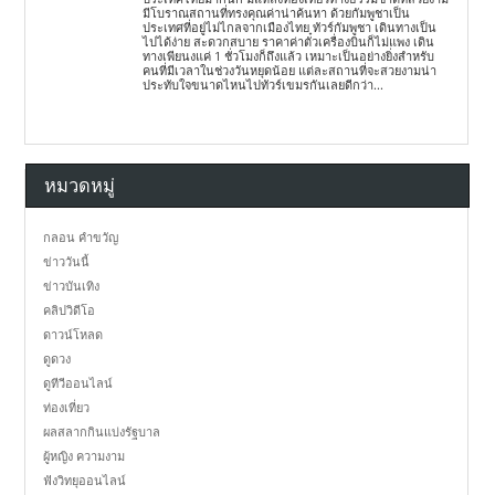
มีโบราณสถานที่ทรงคุณค่าน่าค้นหา ด้วยกัมพูชาเป็น
ประเทศที่อยู่ไม่ไกลจากเมืองไทย ทัวร์กัมพูชา เดินทางเป็น
ไปได้ง่าย สะดวกสบาย ราคาค่าตั๋วเครื่องบินก็ไม่แพง เดิน
ทางเพียนงแค่ 1 ชั่วโมงก็ถึงแล้ว เหมาะเป็นอย่างยิ่งสำหรับ
คนที่มีเวลาในช่วงวันหยุดน้อย แต่ละสถานที่จะสวยงามน่า
ประทับใจขนาดไหนไปทัวร์เขมรกันเลยดีกว่า...
หมวดหมู่
กลอน คำขวัญ
ข่าววันนี้
ข่าวบันเทิง
คลิปวิดีโอ
ดาวน์โหลด
ดูดวง
ดูทีวีออนไลน์
ท่องเที่ยว
ผลสลากกินแบ่งรัฐบาล
ผู้หญิง ความงาม
ฟังวิทยุออนไลน์