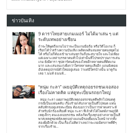
ข่าวบันเทิง
9 ดาราไทยสายเกมเมอร์ ไม่ได้มาเล่น ๆ แต่
ระดับเทพอย่างเซียน
ถ้าจะให้พูดถึงเกมไม่ว่าจะเป็นเกมมือถือ หรือวิดีโอเกม ก็
เรียกได้ว่าสร้างความบันเทิง เพลิดเพลินจนหลายคนหยุดไม่
ได้ หรือไม่ก็ต้องเข้ามาเล่นทุกวันถึงจะสบายใจ และไม่เพียง
แต่เฉพาะเหล่าบรรดาคนทั่วไปเท่านั้นที่โปรดปราณการเล่น
เกม ยังมีดารา ซุปตาร์คนดังของไทยอีกหลายคนที่ติดเกม
มาก และเล่นจนเก่งยิ่งกว่าใครหลายคนเสียอีก แถมยังคอย
อัปเดตอุปกรณ์ตัวใหม่อยู่เสมอ ว่าแต่มีใครบ้างนั้น มาดูกัน
เลย 1.นนท์ ธนนท์...
“หนุ่ม กะลา” เผยอุบัติเหตุถอยรถชนเจอสอง
เรื่องไม่คาดคิด แห่ดูทะเบียนรถยกใหญ่
หนุ่ม กะลา เผยภาพอุบัติเหตุถอยรถชนคดีพลิกไปหมดคู่
กรณีเป็นแฟนคลับ เรื่องร้ายกลับกลายเป็นดีไปหมด แฟน
คลับทักขอดูเลขทะเบียน ต้องบอกว่าเป็นการฟาดเคราะห์
สำหรับนักร้องเสียงดี หนุ่ม กะลา ที่เจ้าตัวได้โพสต์ภาพอุบัติ
เหตุเล็กๆ ตนเองถอยรถชน หลังเกิดเรื่องทุกอย่างกลายเป็นสี
พาสเทลดูซอฟท์ลงทุกอย่างแถมมีรอยยิ้มบนใบหน้าจากทั้ง
สองฝั่งอีกด้วย เป็นเรื่องไม่คิดว่าเลยว่าจะเจอมิตรภาพที่ดีๆ
จากเรื่องร้าย...