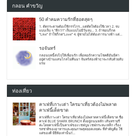
กลอน คำขวัญ
50 คำคมความรักที่ฮอตสุดๆ
1. ตัดกระดาษต้องใช้กรรไกร…แต่ตัดใจต้องใช้เวลา 2. จบ
แบบเจ็บ ๆ “ดีกว่า” เจ็บแบบไม่มีวันจบ… 3. ถ้าชอบก็กด
“Like” ถ้าใช่ก็กด”Love” 4. ผู้ชายไม่ได้ต้องการนางฟ้า แต่...
รอจันทร์
กลอนบทนี้ส่งไปให้เพื่อนรัก เพื่อทอถักความโชคดีอันมีค่า
อยู่ต่างบ้านแสนไกลไม่คืนมา จันทร์ส่องฟ้าฤาจะกลับด้วยลับ
แรม
ท่องเที่ยว
คาเฟ่ที่เกาะเต่า ใครมาเที่ยวต้องไม่พลาด
คาเฟ่นี้เด็ดขาด
คาเฟ่ที่เกาะเต่า ใครมาเที่ยวต้องไม่พลาดคาเฟ่นี้เด็ดขาด ชื่อ
คาเฟ่ BLUE SHARK BRUNCH ตั้งอยู่ถนนหลัก เส้นทรายรี
ค่ะโดยคาเฟ่นี้เป็นคาเฟ่ของ เชฟบูม เชฟกระทะเหล็ก เรื่อง
รสชาติของอาหารและคุณภาพสุดยอดเลยค่ะ ที่สำคัญคือ ใช้
แต่ของดี มียี่ห้อเท่านั้น!!...