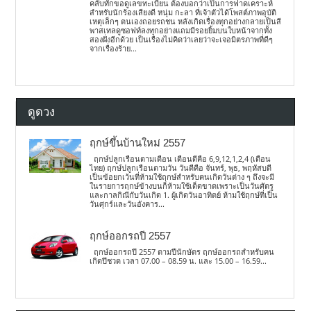
คลับทักขอดูเลขทะเบียน ต้องบอกว่าเป็นการฟาดเคราะห์
สำหรับนักร้องเสียงดี หนุ่ม กะลา ที่เจ้าตัวได้โพสต์ภาพอุบัติ
เหตุเล็กๆ ตนเองถอยรถชน หลังเกิดเรื่องทุกอย่างกลายเป็นสี
พาสเทลดูซอฟท์ลงทุกอย่างแถมมีรอยยิ้มบนใบหน้าจากทั้ง
สองฝั่งอีกด้วย เป็นเรื่องไม่คิดว่าเลยว่าจะเจอมิตรภาพที่ดีๆ
จากเรื่องร้าย...
ดูดวง
ฤกษ์ขึ้นบ้านใหม่ 2557
ฤกษ์ปลูกเรือนตามเดือน เดือนดีคือ 6,9,12,1,2,4 (เดือน
ไทย) ฤกษ์ปลูกเรือนตามวัน วันดีคือ จันทร์, พุธ, พฤหัสบดี
เป็นข้อยกเว้นที่ห้ามใช้ฤกษ์สำหรับคนเกิดวันต่าง ๆ ถึงจะมี
ในรายการฤกษ์ข้างบนก็ห้ามใช้เด็ดขาดเพราะเป็นวันศัตรู
และกาลกิณีกับวันเกิด 1. ผู้เกิดวันอาทิตย์ ห้ามใช้ฤกษ์ที่เป็น
วันศุกร์และวันอังคาร...
ฤกษ์ออกรถปี 2557
ฤกษ์ออกรถปี 2557 ตามปีนักษัตร ฤกษ์ออกรถสำหรับคน
เกิดปีชวด เวลา 07.00 – 08.59 น. และ 15.00 – 16.59...