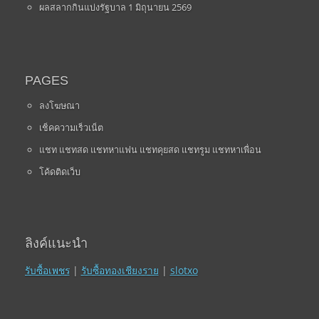
ผลสลากกินแบ่งรัฐบาล 1 มิถุนายน 2569
PAGES
ลงโฆษณา
เช็คความเร็วเน็ต
แชท แชทสด แชทหาแฟน แชทคุยสด แชทรูม แชทหาเพื่อน
โค้ดติดเว็บ
ลิงค์แนะนำ
รับซื้อเพชร
|
รับซื้อทองเชียงราย
|
slotxo