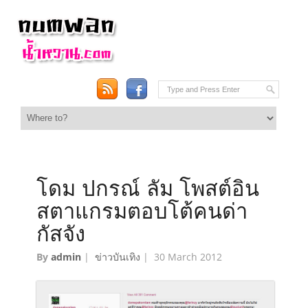
โดม ปกรณ์ ลัม โพสต์อิน
สตาแกรมตอบโต้คนด่า
กัสจัง
By
admin
|
ข่าวบันเทิง
|
30 March 2012