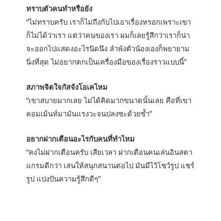
ทราบตัวคนทำหรือยัง
“ไม่ทราบครับ เราก็ไม่ถึงกับไปเอาเรื่องหรอกเพราะเขา
ก็ไม่ได้ว่าเรา แต่ว่าคนของเรา ผมก็เลยรู้สึกว่าเราก็น่า
จะออกไปแสดงอะไรนิดนึง ลำพังตัวน้องเองก็พยายาม
นิ่งที่สุด ไม่อยากตกเป็นเครื่องมือของเรื่องราวแบบนี้”
สภาพจิตใจกัสจังโอเคไหม
“เขาสบายมากเลย ไม่ได้คิดมากขนาดนั้นเลย คือที่เขา
คอมเม้นท์มามันแรงวะจนปลงซะด้วยซ้ำ”
อยากฝากเตือนอะไรกับคนที่ทำไหม
“คงไม่ฝากเตือนครับ เสียเวลา ฝากเตือนคนเล่นอินสตา
แกรมดีกว่า เล่นให้สนุกสนานต่อไป มันมีไว้โชว์รูป แชร์
รูป แบ่งปันความรู้สึกดีๆ”