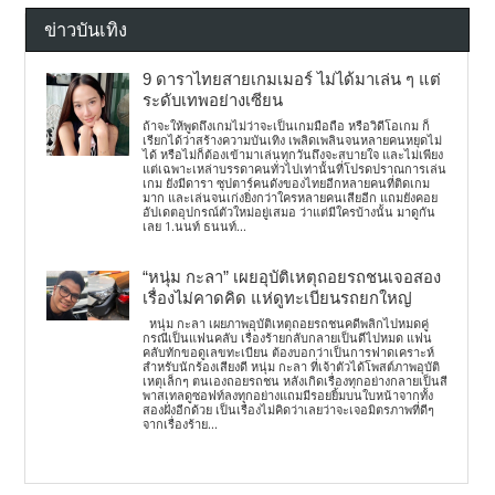
ข่าวบันเทิง
9 ดาราไทยสายเกมเมอร์ ไม่ได้มาเล่น ๆ แต่
ระดับเทพอย่างเซียน
ถ้าจะให้พูดถึงเกมไม่ว่าจะเป็นเกมมือถือ หรือวิดีโอเกม ก็
เรียกได้ว่าสร้างความบันเทิง เพลิดเพลินจนหลายคนหยุดไม่
ได้ หรือไม่ก็ต้องเข้ามาเล่นทุกวันถึงจะสบายใจ และไม่เพียง
แต่เฉพาะเหล่าบรรดาคนทั่วไปเท่านั้นที่โปรดปราณการเล่น
เกม ยังมีดารา ซุปตาร์คนดังของไทยอีกหลายคนที่ติดเกม
มาก และเล่นจนเก่งยิ่งกว่าใครหลายคนเสียอีก แถมยังคอย
อัปเดตอุปกรณ์ตัวใหม่อยู่เสมอ ว่าแต่มีใครบ้างนั้น มาดูกัน
เลย 1.นนท์ ธนนท์...
“หนุ่ม กะลา” เผยอุบัติเหตุถอยรถชนเจอสอง
เรื่องไม่คาดคิด แห่ดูทะเบียนรถยกใหญ่
หนุ่ม กะลา เผยภาพอุบัติเหตุถอยรถชนคดีพลิกไปหมดคู่
กรณีเป็นแฟนคลับ เรื่องร้ายกลับกลายเป็นดีไปหมด แฟน
คลับทักขอดูเลขทะเบียน ต้องบอกว่าเป็นการฟาดเคราะห์
สำหรับนักร้องเสียงดี หนุ่ม กะลา ที่เจ้าตัวได้โพสต์ภาพอุบัติ
เหตุเล็กๆ ตนเองถอยรถชน หลังเกิดเรื่องทุกอย่างกลายเป็นสี
พาสเทลดูซอฟท์ลงทุกอย่างแถมมีรอยยิ้มบนใบหน้าจากทั้ง
สองฝั่งอีกด้วย เป็นเรื่องไม่คิดว่าเลยว่าจะเจอมิตรภาพที่ดีๆ
จากเรื่องร้าย...