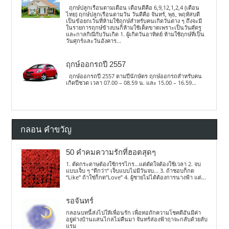
ฤกษ์ปลูกเรือนตามเดือน เดือนดีคือ 6,9,12,1,2,4 (เดือน
ไทย) ฤกษ์ปลูกเรือนตามวัน วันดีคือ จันทร์, พุธ, พฤหัสบดี
เป็นข้อยกเว้นที่ห้ามใช้ฤกษ์สำหรับคนเกิดวันต่าง ๆ ถึงจะมี
ในรายการฤกษ์ข้างบนก็ห้ามใช้เด็ดขาดเพราะเป็นวันศัตรู
และกาลกิณีกับวันเกิด 1. ผู้เกิดวันอาทิตย์ ห้ามใช้ฤกษ์ที่เป็น
วันศุกร์และวันอังคาร...
ฤกษ์ออกรถปี 2557
ฤกษ์ออกรถปี 2557 ตามปีนักษัตร ฤกษ์ออกรถสำหรับคน
เกิดปีชวด เวลา 07.00 – 08.59 น. และ 15.00 – 16.59...
กลอน คำขวัญ
50 คำคมความรักที่ฮอตสุดๆ
1. ตัดกระดาษต้องใช้กรรไกร…แต่ตัดใจต้องใช้เวลา 2. จบ
แบบเจ็บ ๆ “ดีกว่า” เจ็บแบบไม่มีวันจบ… 3. ถ้าชอบก็กด
“Like” ถ้าใช่ก็กด”Love” 4. ผู้ชายไม่ได้ต้องการนางฟ้า แต่...
รอจันทร์
กลอนบทนี้ส่งไปให้เพื่อนรัก เพื่อทอถักความโชคดีอันมีค่า
อยู่ต่างบ้านแสนไกลไม่คืนมา จันทร์ส่องฟ้าฤาจะกลับด้วยลับ
แรม