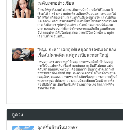
ระดับเทพอย่างเซียน
ถ้าจะให้พูดถึงเกมไม่ว่าจะเป็นเกมมือถือ หรือวิดีโอเกม ก็
เรียกได้ว่าสร้างความบันเทิง เพลิดเพลินจนหลายคนหยุดไม่
ได้ หรือไม่ก็ต้องเข้ามาเล่นทุกวันถึงจะสบายใจ และไม่เพียง
แต่เฉพาะเหล่าบรรดาคนทั่วไปเท่านั้นที่โปรดปราณการเล่น
เกม ยังมีดารา ซุปตาร์คนดังของไทยอีกหลายคนที่ติดเกม
มาก และเล่นจนเก่งยิ่งกว่าใครหลายคนเสียอีก แถมยังคอย
อัปเดตอุปกรณ์ตัวใหม่อยู่เสมอ ว่าแต่มีใครบ้างนั้น มาดูกัน
เลย 1.นนท์ ธนนท์...
“หนุ่ม กะลา” เผยอุบัติเหตุถอยรถชนเจอสอง
เรื่องไม่คาดคิด แห่ดูทะเบียนรถยกใหญ่
หนุ่ม กะลา เผยภาพอุบัติเหตุถอยรถชนคดีพลิกไปหมดคู่
กรณีเป็นแฟนคลับ เรื่องร้ายกลับกลายเป็นดีไปหมด แฟน
คลับทักขอดูเลขทะเบียน ต้องบอกว่าเป็นการฟาดเคราะห์
สำหรับนักร้องเสียงดี หนุ่ม กะลา ที่เจ้าตัวได้โพสต์ภาพอุบัติ
เหตุเล็กๆ ตนเองถอยรถชน หลังเกิดเรื่องทุกอย่างกลายเป็นสี
พาสเทลดูซอฟท์ลงทุกอย่างแถมมีรอยยิ้มบนใบหน้าจากทั้ง
สองฝั่งอีกด้วย เป็นเรื่องไม่คิดว่าเลยว่าจะเจอมิตรภาพที่ดีๆ
จากเรื่องร้าย...
ดูดวง
ฤกษ์ขึ้นบ้านใหม่ 2557