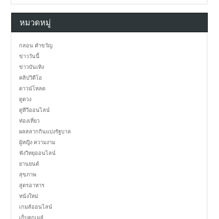
หมวดหมู่
กลอน คำขวัญ
ข่าววันนี้
ข่าวบันเทิง
คลิปวิดีโอ
ดาวน์โหลด
ดูดวง
ดูทีวีออนไลน์
ท่องเที่ยว
ผลสลากกินแบ่งรัฐบาล
ผู้หญิง ความงาม
ฟังวิทยุออนไลน์
ยานยนต์
สุขภาพ
สูตรอาหาร
หนังใหม่
เกมส์ออนไลน์
เก็บตกเมล์