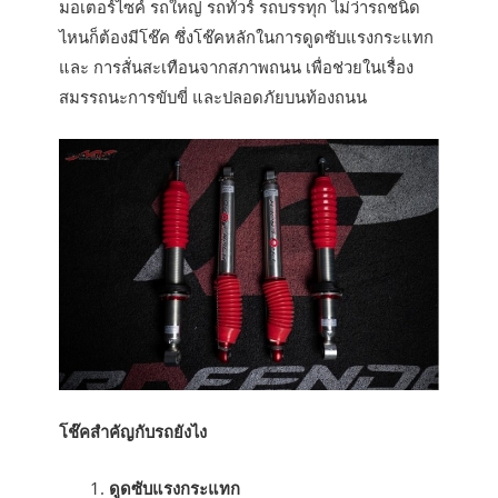
มอเตอร์ไซค์ รถใหญ่ รถทัวร์ รถบรรทุก ไม่ว่ารถชนิด
ไหนก็ต้องมีโช๊ค ซึ่งโช๊คหลักในการดูดซับแรงกระแทก
และ การสั่นสะเทือนจากสภาพถนน เพื่อช่วยในเรื่อง
สมรรถนะการขับขี่ และปลอดภัยบนท้องถนน
โช๊คสำคัญกับรถยังไง
ดูดซับแรงกระแทก