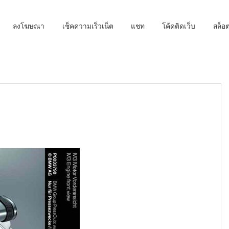
ลงโฆษณา
เช็คความเร็วเน็ต
แชท
โค้ดติดเว็บ
สล็