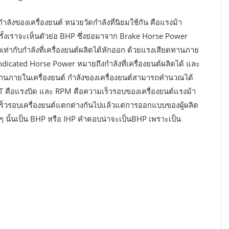
กำลังของเครื่องยนต์ หน่วยวัดกำลังที่นิยมใช้กัน คือแรงม้า
รั้งเราจะเห็นตัวย่อ BHP ซึ่งย่อมาจาก Brake Horse Power
่งเท่ากับกำลังที่เครื่องยนต์ผลิตได้หักออก ด้วยแรงเสียดทานภาย
 Indicated Horse Power หมายถึงกำลังที่เครื่องยนต์ผลิตได้ และ
ทานภายในเครื่องยนต์ กำลังของเครื่องยนต์สามารถคำนวณได้
่ T คือแรงบิด และ RPM คือความเร็วรอบของเครื่องยนต์แรงม้า
ามเร็วรอบเครื่องยนต์แตกต่างกันไปแล้วแต่การออกแบบของผู้ผลิต
างๆ นั้นเป็น BHP หรือ IHP คำตอบน่าจะเป็นBHP เพราะเป็น