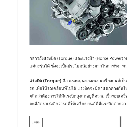
กล่าวถึงแรงบิด (Torque) และแรงม้า (Horse Power) ท
แต่ละรุ่นได้ ซึ่งจะเป็นประโยชน์อย่างมากในการพิจา
แรงบิด (Torque)
คือ แรงหมุนของเพลาเครื่องยนต์เป็นแร
รถ เพื่อให้รถเคลื่อนที่ไปได้ แรงบิดจะมีค่าแตกต่างกันไ
ผลิตว่าต้องการให้มีแรงบิดสูงสุดอยู่ที่ความ เร็วรอบเครื่
จะมีอัตราเร่งดีกว่ารถที่ใช้เครื่อง ยนต์ที่มีแรงบิดต่ำกว่า