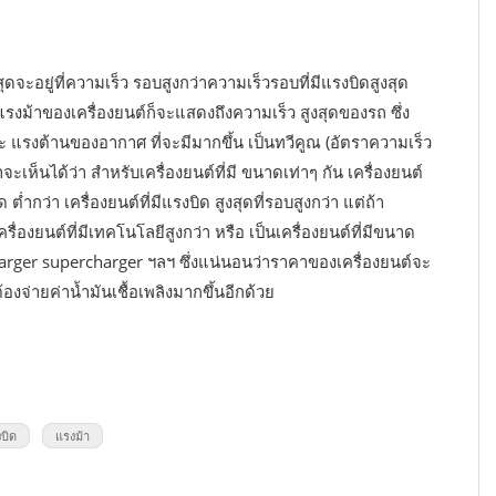
ะอยู่ที่ความเร็ว รอบสูงกว่าความเร็วรอบที่มีแรงบิดสูงสุด
รงม้าของเครื่องยนต์ก็จะแสดงถึงความเร็ว สูงสุดของรถ ซึ่ง
งต้านของอากาศ ที่จะมีมากขึ้น เป็นทวีคูณ (อัตราความเร็ว
เห็นได้ว่า สำหรับเครื่องยนต์ที่มี ขนาดเท่าๆ กัน เครื่องยนต์
 ต่ำกว่า เครื่องยนต์ที่มีแรงบิด สูงสุดที่รอบสูงกว่า แต่ถ้า
ื่องยนต์ที่มีเทคโนโลยีสูงกว่า หรือ เป็นเครื่องยนต์ที่มีขนาด
ocharger supercharger ฯลฯ ซึ่งแน่นอนว่าราคาของเครื่องยนต์จะ
้องจ่ายค่าน้ำมันเชื้อเพลิงมากขึ้นอีกด้วย
บิด
แรงม้า