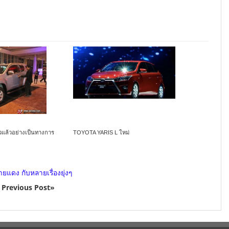
ัวแล้วอย่างเป็นทางการ
TOYOTA YARIS L ใหม่
ายแดง กับหลายเรื่องยุ่งๆ
Previous Post»