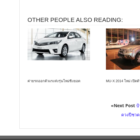
OTHER PEOPLE ALSO READING:
ค่ายรถออกตัวแรงส่งรุ่นใหม่ชิงยอด
MU-X 2014 ใหม่ เปิดต
«Next Post
ป้
ดวงปีชวด