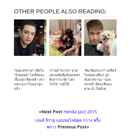
OTHER PEOPLE ALSO READING:
“หนุ่ม ศรราม” เปิดใจ
“กานต์ วิภากร” อวด
“พิม พิมประภา” เคลียร์
“กุ้งพลอย” ไลฟ์สดฉะ
แหวนทับทิมล้อมเพชร
ใจหมดเปลือก ถูก
เรื่องลูก-ติดเหล้า เขา
สิบกว่ากะรัต “เสก
จับตาสถานะ “บอย
บอกเองว่าไม่เอาลูก
โลโซ” เปย์ให้
ปกรณ์” มีคนเห็นนะ
แล้ว
ตาม IG กันด้วย
«Next Post
Honda Jazz 2015
เจมส์ จิรายุ แอบขอไลน์คุย กวาง พริ้ง
พราว
Previous Post»