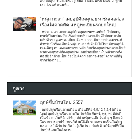
อัปเดตอุปกรณ์ตัวใหม่อยู่เสมอ ว่าแต่มีใครบ้างนั้น มาดูกัน
เลย 1.นนท์ ธนนท์...
“หนุ่ม กะลา” เผยอุบัติเหตุถอยรถชนเจอสอง
เรื่องไม่คาดคิด แห่ดูทะเบียนรถยกใหญ่
หนุ่ม กะลา เผยภาพอุบัติเหตุถอยรถชนคดีพลิกไปหมดคู่
กรณีเป็นแฟนคลับ เรื่องร้ายกลับกลายเป็นดีไปหมด แฟน
คลับทักขอดูเลขทะเบียน ต้องบอกว่าเป็นการฟาดเคราะห์
สำหรับนักร้องเสียงดี หนุ่ม กะลา ที่เจ้าตัวได้โพสต์ภาพอุบัติ
เหตุเล็กๆ ตนเองถอยรถชน หลังเกิดเรื่องทุกอย่างกลายเป็นสี
พาสเทลดูซอฟท์ลงทุกอย่างแถมมีรอยยิ้มบนใบหน้าจากทั้ง
สองฝั่งอีกด้วย เป็นเรื่องไม่คิดว่าเลยว่าจะเจอมิตรภาพที่ดีๆ
จากเรื่องร้าย...
ดูดวง
ฤกษ์ขึ้นบ้านใหม่ 2557
ฤกษ์ปลูกเรือนตามเดือน เดือนดีคือ 6,9,12,1,2,4 (เดือน
ไทย) ฤกษ์ปลูกเรือนตามวัน วันดีคือ จันทร์, พุธ, พฤหัสบดี
เป็นข้อยกเว้นที่ห้ามใช้ฤกษ์สำหรับคนเกิดวันต่าง ๆ ถึงจะมี
ในรายการฤกษ์ข้างบนก็ห้ามใช้เด็ดขาดเพราะเป็นวันศัตรู
และกาลกิณีกับวันเกิด 1. ผู้เกิดวันอาทิตย์ ห้ามใช้ฤกษ์ที่เป็น
วันศุกร์และวันอังคาร...